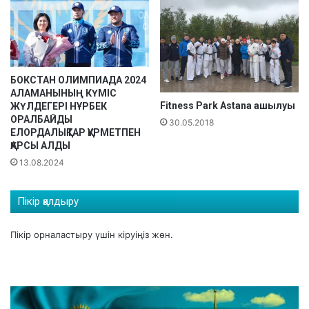
БОКСТАН ОЛИМПИАДА 2024
АЛАМАНЫНЫҢ КҮМІС
Fitness Park Astana ашылуы
ЖҮЛДЕГЕРІ НҰРБЕК
ОРАЛБАЙДЫ
30.05.2018
ЕЛОРДАЛЫҚТАР ҚҰРМЕТПЕН
ҚАРСЫ АЛДЫ
13.08.2024
Пікір қалдыру
Пікір орналастыру үшін
кіруіңіз
жөн.