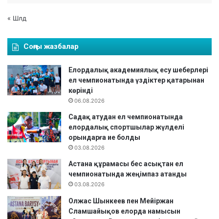
« Шлд
Соңғы жазбалар
Елордалық академиялық есу шеберлері
ел чемпионатында үздіктер қатарынан
көрінді
06.08.2026
Садақ атудан ел чемпионатында
елордалық спортшылар жүлделі
орындарға ие болды
03.08.2026
Астана құрамасы бес асықтан ел
чемпионатында жеңімпаз атанды
03.08.2026
Олжас Шынкеев пен Мейіржан
Сламшайықов елорда намысын