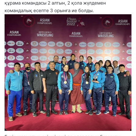
құрама командасы 2 алтын, 2 қола жүлдемен
командалық есепте 3 орынға ие болды.