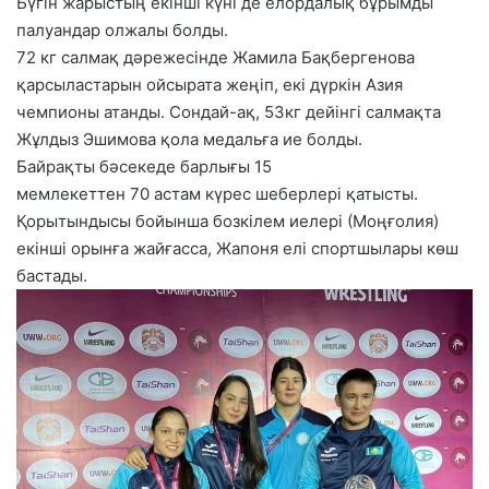
Бүгін жарыстың екінші күні де елордалық бұрымды
палуандар олжалы болды.
72 кг салмақ дәрежесінде Жамила Бақбергенова
қарсыластарын ойсырата жеңіп, екі дүркін Азия
чемпионы атанды. Сондай-ақ, 53кг дейінгі салмақта
Жұлдыз Эшимова қола медальға ие болды.
Байрақты бәсекеде барлығы 15
мемлекеттен 70 астам күрес шеберлері қатысты.
Қорытындысы бойынша бозкілем иелері (Моңғолия)
екінші орынға жайғасса, Жапоня елі спортшылары көш
бастады.