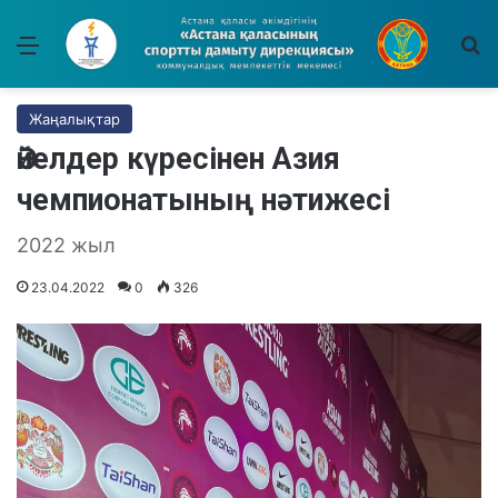
Мәзір
І
Жаңалықтар
Әйелдер күресінен Азия
чемпионатының нәтижесі
2022 жыл
23.04.2022
0
326