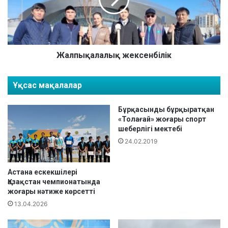
қ
ы
с
қ
т
а
а
л
н
а
»
л
Жалпықалалық жексенбілік
!
ы
қ
Ұқсас мақалалар
ж
е
к
Бұрқасынды бұрқыратқан
с
«Толағай» жоғары спорт
шеберлігі мектебі
е
н
24.02.2019
б
і
л
Астана ескекшілері
Қазақстан чемпионатында
і
жоғары нәтиже көрсетті
к
13.04.2026