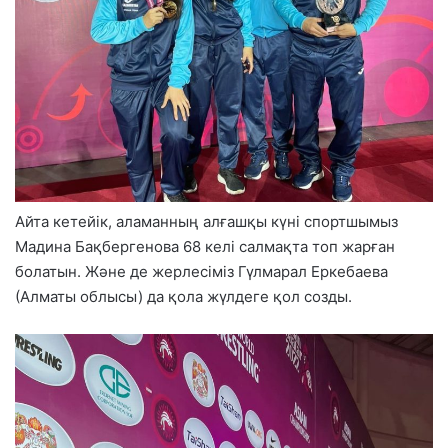
Айта кетейік, аламанның алғашқы күні спортшымыз
Мадина Бақбергенова 68 келі салмақта топ жарған
болатын. Және де жерлесіміз Гүлмарал Еркебаева
(Алматы облысы) да қола жүлдеге қол созды.