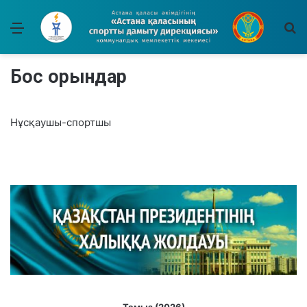
Мәзір
І
Бос орындар
Нұсқаушы-спортшы
Тамыз (2026)