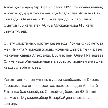
Алғашқылардың бірі болып сағат 11:55-те академиялық
ескек есудің іріктеу кезеңінде Владислав Яковлев бақ
сынайды. Одан кейін 13:55-те дзюдошылар Елдос
Сметов (60 келі) пен Абиба Абужақынова (48 келі)
сынға түседі.
Оқ ату спортының іріктеу кезеңінде Ирина Юнусметова
мен Никита Чирюкин жарыс жолына шықса, теннистен
жекелей сында Александр Бублик пен Юлия Путинцева
Олимпиада ойындарындағы қарсыластарымен алғашқы
кездесулерін өткізеді.
Үстел теннисінен ұлттық құрама көшбасшысы Кирилл
Герасименко өнер көрсетсе, велошосседен Алексей
Луценко бақ сынайды. Сондай-ақ бокстан 63,5 келі
салмақта Мұхамедсабыр Базарбайұлы шаршы алаңға
шығады.