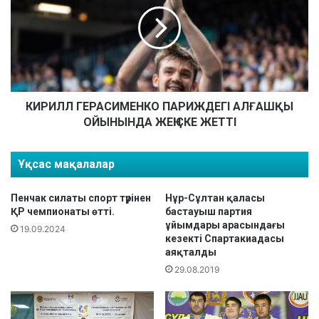
Р
С
И
Ы
Л
Н
Л
Ы
Г
Ң
Е
А
Р
Л
А
КИРИЛЛ ГЕРАСИМЕНКО ПАРИЖДЕГІ АЛҒАШҚЫ
А
С
ОЙЫНЫНДА ЖЕҢІСКЕ ЖЕТТІ
Д
И
Ы
М
Ұқсас мақалалар
Т
Е
Ұ
Н
Т
К
Пенчак силаты спорт түрінен
Нұр-Сұлтан қаласы
А
О
ҚР чемпионаты өтті.
бастауыш партия
Н
П
ұйымдары арасындағы
19.09.2024
кезекті Спартакиадасы
Д
А
аяқталды
Ы
Р
И
29.08.2019
Ж
Д
Е