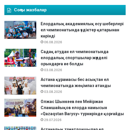
Соңғы жазбалар
Елордалық академиялық есу шеберлері
ел чемпионатында үздіктер қатарынан
көрінді
06.08.2026
Садақ атудан ел чемпионатында
елордалық спортшылар жүлделі
орындарға ие болды
03.08.2026
Астана құрамасы бес асықтан ел
чемпионатында жеңімпаз атанды
03.08.2026
Олжас Шынкеев пен Мейіржан
Сламшайықов елорда намысын
«Qazaqstan Barysy» турнирінде қорғайды
29.07.2026
Астаналық триатлоншылар ел