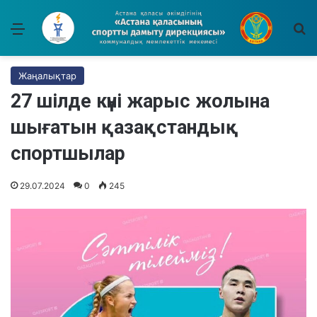
Мәзір
І
Жаңалықтар
27 шілде күні жарыс жолына
шығатын қазақстандық
спортшылар
29.07.2024
0
245