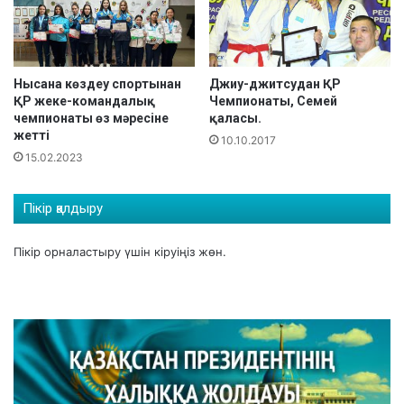
Г
І
А
Л
Нысана көздеу спортынан
Джиу-джитсудан ҚР
Ғ
ҚР жеке-командалық
Чемпионаты, Семей
А
чемпионаты өз мәресіне
қаласы.
Ш
жетті
10.10.2017
Қ
15.02.2023
Ы
О
Й
Пікір қалдыру
Ы
Н
Пікір орналастыру үшін
кіруіңіз
жөн.
Ы
Н
Д
А
Ж
Е
Ң
І