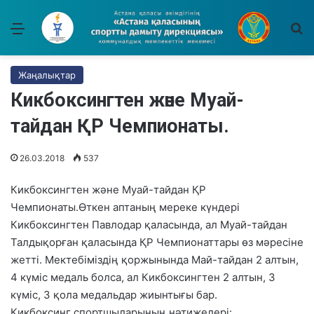
Мәзір
І
Жаңалықтар
Кикбоксингтен және Муай-
тайдан ҚР Чемпионаты.
26.03.2018
537
Кикбоксингтен және Муай-тайдан ҚР
Чемпионаты.Өткен аптаның мереке күндері
Кикбоксингтен Павлодар қаласында, ал Муай-тайдан
Талдықорған қаласында ҚР Чемпионаттары өз мәресіне
жетті. Мектебіміздің қоржынында Май-тайдан 2 алтын,
4 күміс медаль болса, ал Кикбоксингтен 2 алтын, 3
күміс, 3 қола медальдар жиынтығы бар.
Кикбоксинг спортшыларының нәтижелері: