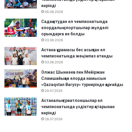
көрінді
06.08.2026
Садақ атудан ел чемпионатында
елордалық спортшылар жүлделі
орындарға ие болды
03.08.2026
Астана құрамасы бес асықтан ел
чемпионатында жеңімпаз атанды
03.08.2026
Олжас Шынкеев пен Мейіржан
Сламшайықов елорда намысын
«Qazaqstan Barysy» турнирінде қорғайды
29.07.2026
Астаналық триатлоншылар ел
чемпионатында үздіктер қатарынан
көрінді
28.07.2026