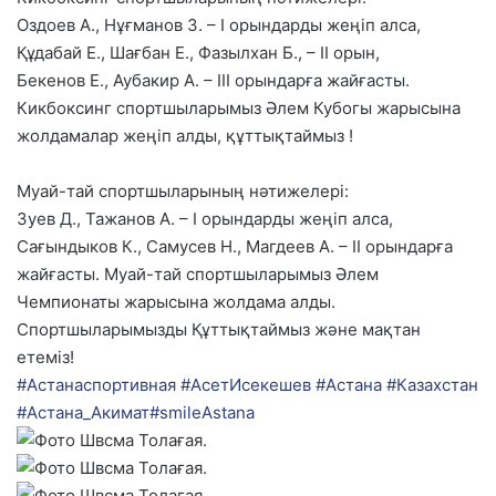
Оздоев А., Нұғманов З. – І орындарды жеңіп алса,
Құдабай Е., Шағбан Е., Фазылхан Б., – ІІ орын,
Бекенов Е., Аубакир А. – ІІІ орындарға жайғасты.
Кикбоксинг спортшыларым
ыз Әлем Кубогы жарысына
жолдамалар жеңіп алды, құттықтаймыз !
Муай-тай спортшыларының нәтижелері:
Зуев Д., Тажанов А. – І орындарды жеңіп алса,
Сағындыков К., Самусев Н., Магдеев А. – ІІ орындарға
жайғасты. Муай-тай спортшыларымыз Әлем
Чемпионаты жарысына жолдама алды.
Спортшыларымызды Құттықтаймыз және мақтан
етеміз!
#
Астанаспортивная
#
АсетИсекешев
#
Астана
#
Казахстан
#
Астана_Акимат
#
smileAstana