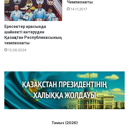
Чемпионаты.
у
д
14.11.2017
е
н
Ересектер арасында
т
шәйнекті көтеруден
т
Қазақстан Республикасының
е
чемпионаты
р
12.06.2024
а
р
а
с
ы
н
д
а
I
V
ә
л
Тамыз (2026)
е