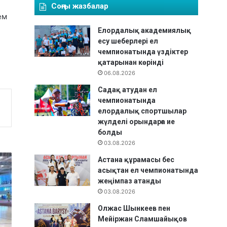
Соңғы жазбалар
ем
Елордалық академиялық
есу шеберлері ел
чемпионатында үздіктер
қатарынан көрінді
06.08.2026
Садақ атудан ел
чемпионатында
елордалық спортшылар
жүлделі орындарға ие
болды
03.08.2026
Астана құрамасы бес
асықтан ел чемпионатында
жеңімпаз атанды
03.08.2026
Олжас Шынкеев пен
Мейіржан Сламшайықов