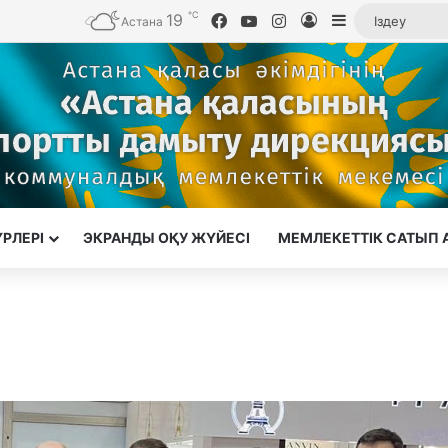
℃
19
Facebook
YouTube
Instagram
Кіру
Sidebar
Астана
ҮРЛЕРІ
ЭКРАНДЫ ОҚУ ЖҮЙЕСІ
МЕМЛЕКЕТТІК САТЫП 