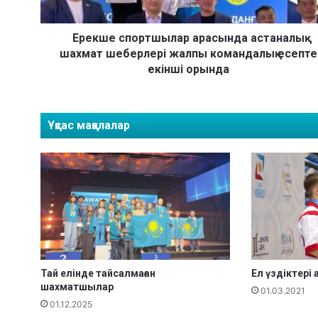
п
о
р
Ерекше спортшылар арасында астаналық
т
шахмат шеберлері жалпы командалық есепте
ш
екінші орында
ы
л
а
Ұқсас мақалалар
р
а
р
а
с
ы
н
д
а
а
Тай елінде тайсалмаған
Ел үздіктер
с
шахматшылар
т
01.03.2021
01.12.2025
а