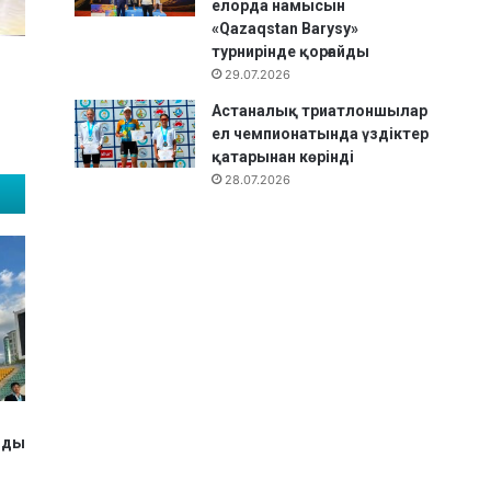
елорда намысын
«Qazaqstan Barysy»
турнирінде қорғайды
29.07.2026
Астаналық триатлоншылар
ел чемпионатында үздіктер
қатарынан көрінді
28.07.2026
н
лды