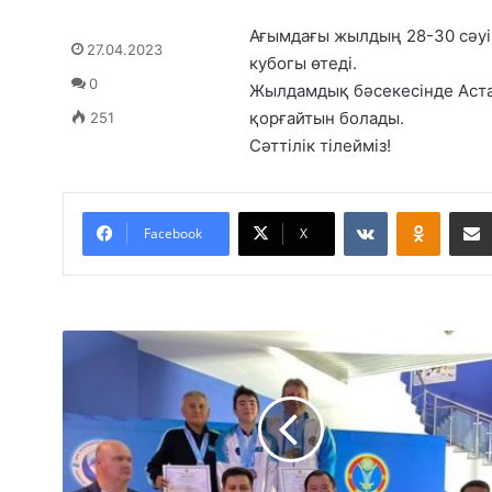
Ағымдағы жылдың 28-30 сәуі
27.04.2023
кубогы өтеді.
0
Жылдамдық бәсекесінде Аста
қорғайтын болады.
251
Сәттілік тілейміз!
VKontakte
Odnoklassniki
Facebook
X
Е
р
е
к
ш
е
с