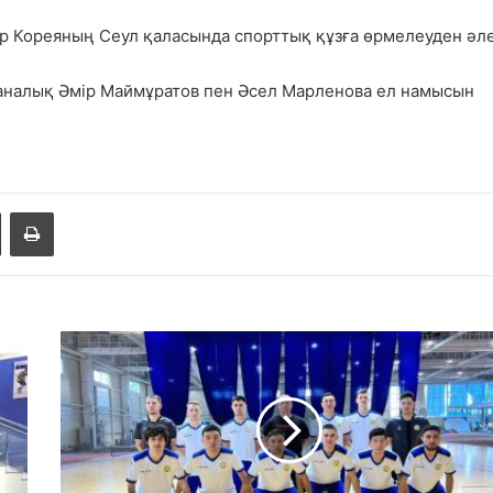
р Кореяның Сеул қаласында спорттық құзға өрмелеуден әл
налық Әмір Маймұратов пен Әсел Марленова ел намысын
Share via Email
Басып шығару
Ф
у
т
з
а
л
д