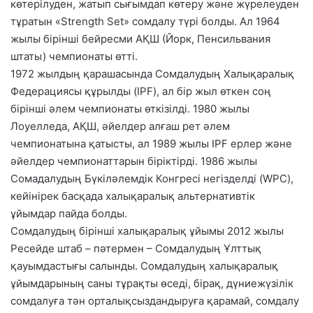
көтерілуден, жатып сығымдап көтеру және жүрелеуден
тұратын «Strength Set» сомдалу түрі болды. Ал 1964
жылы бірінші бейресми АҚШ (Йорк, Пенсильвания
штаты) чемпионаты өтті.
1972 жылдың қарашасында Сомдалудың Халықаралық
Федерациясы құрылды (IPF), ал бір жыл өткен соң
бірінші әлем чемпионаты өткізілді. 1980 жылы
Лоуелледа, АҚШ, әйелдер алғаш рет әлем
чемпионатына қатысты, ал 1989 жылы IPF ерлер және
әйелдер чемпионаттарын біріктірді. 1986 жылы
Сомадалудың Бүкіләлемдік Конгресі негізделді (WPC),
кейінірек басқада халықаралық альтернативтік
ұйымдар пайда болды.
Сомдалудың бірінші халықаралық ұйымы 2012 жылы
Ресейде штаб – пәтермен – Сомдалудың Ұлттық
қауымдастығы салынды. Сомдалудың халықаралық
ұйымдарының саны тұрақты өседі, бірақ, дүниежүзілік
сомдалуға тән орталықсыздандыруға қарамай, сомдалу