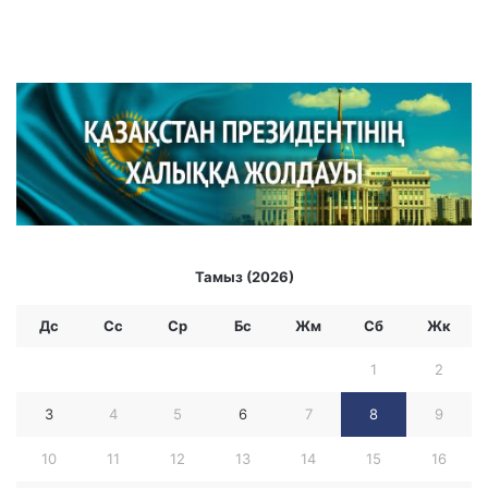
Тамыз (2026)
Дс
Сс
Ср
Бc
Жм
Сб
Жк
1
2
3
4
5
6
7
8
9
10
11
12
13
14
15
16