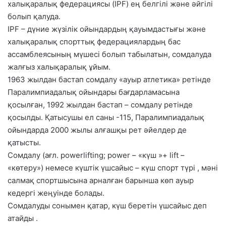
халықаралық федерациясы (IPF) ең белгілі және әйгілі
болып қалуда.
IPF – дүние жүзілік ойындардың қауымдастығы және
халықаралық спорттық федерациялардың бас
ассамблеясының мүшесі болып табылатын, сомдалуда
жалғыз халықаралық ұйым.
1963 жылдан бастап сомдалу «ауыр атлетика» ретінде
Паралимпиадалық ойындары бағдарламасына
қосылған, 1992 жылдан бастап – сомдалу ретінде
қосылды. Қатысушы ел саны -115, Паралимпиадалық
ойындарда 2000 жылы алғашқы рет әйелдер де
қатысты.
Сомдалу (ағл. powerlifting; power – «күш »+ lift –
«көтеру») немесе күштік үшсайыс – күш спорт түрі , мәні
салмақ спортшысына арналған барынша көп ауыр
кедергі жеңуінде болады.
Сомдалуды сонымен қатар, күш беретін үшсайыс деп
атайды .