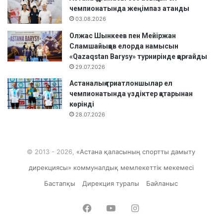
чемпионатында жеңімпаз атанды
03.08.2026
Олжас Шынкеев пен Мейіржан
Сламшайықов елорда намысын
«Qazaqstan Barysy» турнирінде қорғайды
29.07.2026
Астаналық триатлоншылар ел
чемпионатында үздіктер қатарынан
көрінді
28.07.2026
© 2013 - 2026,
«Астана қаласының спортты дамыту
дирекциясы» коммуналдық мемлекеттік мекемесі
Бастапқы
Дирекция туралы
Байланыс
Facebook
YouTube
Instagram