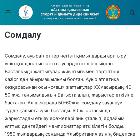
Мәзір
І
Сомдалу
Сомдалу, ауыратлеттер негізгі қимылдарды арттыру
үшін қолданатын жаттығулардан келіп шыққан.
Бастапқыда жаттығулар жиынтығымен тәртіптері
қазіргіден айырмашылығы болған. Ауыр атлетика
көзқарасынан осы «оғаш» жаттығулар ХХ ғасырдың 40-
50 жж. танымалдығын Батыста алып, жарыстар өткізіле
бастаған. Ал шекарада 50-60жж. сомдалу зауанауи
түрде қалыптасуын бастады. 60 ж. ортасында
жарыстарды өткізу ережелері анықталып, әрдайым
ұлттық деңгейдегі чемпионаттар өткізілетін болды.
1950 жылдардың соңында Ұлыбритания өзінің бицепске