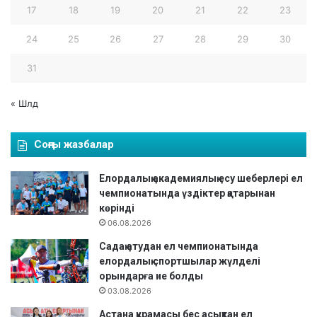
17
18
19
20
21
22
23
24
25
26
27
28
29
30
31
« Шлд
Соңғы жазбалар
Елордалық академиялық есу шеберлері ел
чемпионатында үздіктер қатарынан
көрінді
06.08.2026
Садақ атудан ел чемпионатында
елордалық спортшылар жүлделі
орындарға ие болды
03.08.2026
Астана құрамасы бес асықтан ел