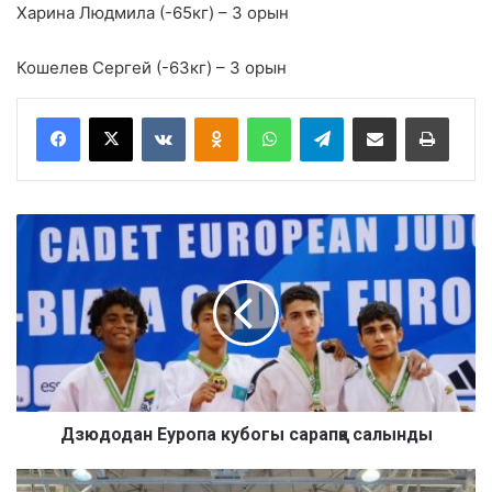
Харина Людмила (-65кг) – 3 орын
Кошелев Сергей (-63кг) – 3 орын
VKontakte
Odnoklassniki
WhatsApp
Telegram
Share via Email
Басып шығару
Д
з
ю
д
о
д
а
н
Е
у
Дзюдодан Еуропа кубогы сарапқа салынды
р
о
Б