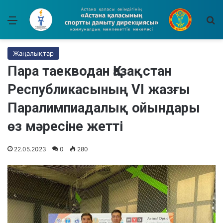
Мәзір
І
Жаңалықтар
Пара таекводан Қазақстан
Республикасының VI жазғы
Паралимпиадалық ойындары
өз мәресіне жетті
22.05.2023
0
280