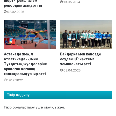
ы
шорт-трекші әлем
а
13.05.2024
рекордын жаңартты
р
а
02.02.2026
с
ы
н
д
а
ғ
ы
Астанада жеңіл
Байдарка мен каноэде
е
атлетикадан Әмин
есуден ҚР көктемгі
л
Тұяқовтың жүлделеріне
чемпионаты өтті
ч
арналған алғашқы
08.04.2025
е
халықаралық турнир өтті
м
19.12.2022
п
и
о
Пікір қалдыру
н
а
Пікір орналастыру үшін
кіруіңіз
жөн.
т
ы