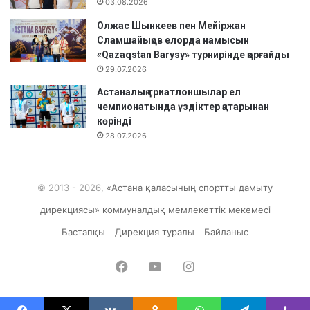
03.08.2026
Олжас Шынкеев пен Мейіржан
Сламшайықов елорда намысын
«Qazaqstan Barysy» турнирінде қорғайды
29.07.2026
Астаналық триатлоншылар ел
чемпионатында үздіктер қатарынан
көрінді
28.07.2026
© 2013 - 2026,
«Астана қаласының спортты дамыту
дирекциясы» коммуналдық мемлекеттік мекемесі
Бастапқы
Дирекция туралы
Байланыс
Facebook
YouTube
Instagram