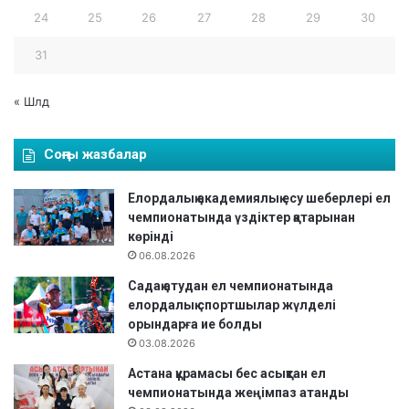
24
25
26
27
28
29
30
31
« Шлд
Соңғы жазбалар
Елордалық академиялық есу шеберлері ел
чемпионатында үздіктер қатарынан
көрінді
06.08.2026
Садақ атудан ел чемпионатында
елордалық спортшылар жүлделі
орындарға ие болды
03.08.2026
Астана құрамасы бес асықтан ел
чемпионатында жеңімпаз атанды