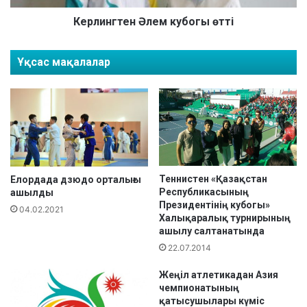
Ж
е
А
н
Керлингтен Әлем кубогы өтті
Р
Ә
Ы
л
Ұқсас мақалалар
С
е
Ы
м
Н
к
Ы
у
Ң
б
Ж
о
Е
г
Ң
ы
І
Теннистен «Қазақстан
ө
Елордада дзюдо орталығы
Республикасының
М
ашылды
т
Президентінің кубогы»
П
т
04.02.2021
Халықаралық турнирының
А
і
ашылу салтанатында
З
22.07.2014
Д
А
Жеңіл атлетикадан Азия
Р
чемпионатының
Ы
қатысушылары күміс