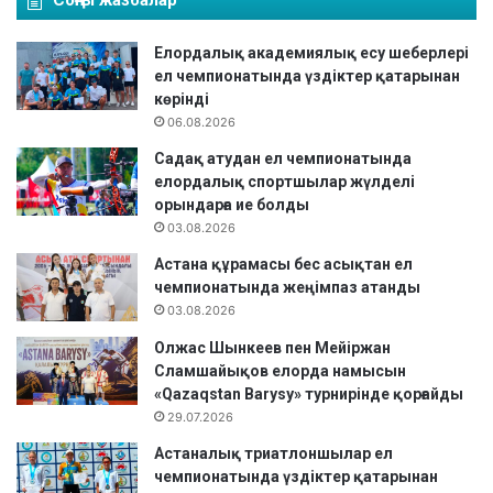
Елордалық академиялық есу шеберлері
ел чемпионатында үздіктер қатарынан
көрінді
06.08.2026
Садақ атудан ел чемпионатында
елордалық спортшылар жүлделі
орындарға ие болды
03.08.2026
Астана құрамасы бес асықтан ел
чемпионатында жеңімпаз атанды
03.08.2026
Олжас Шынкеев пен Мейіржан
Сламшайықов елорда намысын
«Qazaqstan Barysy» турнирінде қорғайды
29.07.2026
Астаналық триатлоншылар ел
чемпионатында үздіктер қатарынан