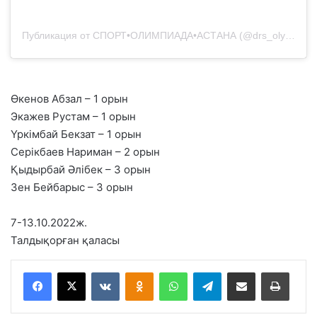
Публикация от СПОРТ•ОЛИМПИАДА•АСТАНА (@drs_olympic_astana)
Өкенов Абзал – 1 орын
Экажев Рустам – 1 орын
Үркімбай Бекзат – 1 орын
Серікбаев Нариман – 2 орын
Қыдырбай Әлібек – 3 орын
Зен Бейбарыс – 3 орын
7-13.10.2022ж.
Талдықорған қаласы
VKontakte
Odnoklassniki
WhatsApp
Telegram
Share via Email
Басып шығару