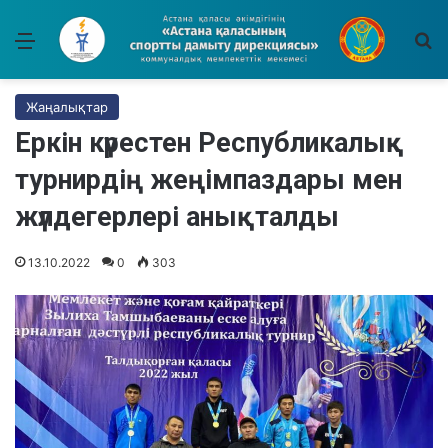
Мәзір
І
Жаңалықтар
Еркін күрестен Республикалық
турнирдің жеңімпаздары мен
жүлдегерлері анықталды
13.10.2022
0
303