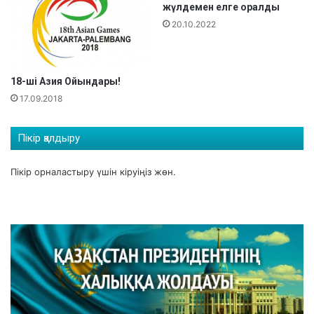
Б
жүлдемен елге оралды
Е
20.10.2022
Л
Г
І
Л
18-ші Азия Ойындары!
І
17.09.2018
Б
О
Л
Пікір қалдыру
Д
Ы
Пікір орналастыру үшін
кіруіңіз
жөн.