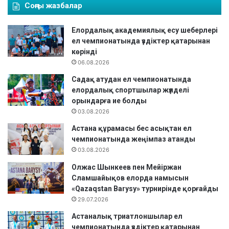
Соңғы жазбалар
с
е
н
Елордалық академиялық есу шеберлері
ш
ел чемпионатында үздіктер қатарынан
ы
көрінді
қ
06.08.2026
қ
Садақ атудан ел чемпионатында
а
елордалық спортшылар жүлделі
н
орындарға ие болды
К
03.08.2026
Ө
Р
Астана құрамасы бес асықтан ел
І
чемпионатында жеңімпаз атанды
С
03.08.2026
У
Олжас Шынкеев пен Мейіржан
К
Сламшайықов елорда намысын
Ү
«Qazaqstan Barysy» турнирінде қорғайды
Н
29.07.2026
қ
ұ
Астаналық триатлоншылар ел
т
чемпионатында үздіктер қатарынан