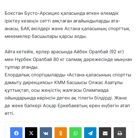
Бокстан Бусто-Арсицио қаласында өткен әлемдік
іріктеу кезеңін сәтті аяқтаған ағайындыларды ата-
анасы, БАҚ өкілдері және Астана қаласының спорттық
мекемелер басшылары қарсы алды.
Айта кетейік, ерлер арасында Айбек Оралбай (92 кг)
мен Нұрбек Оралбай 80 кг салмақ дәрежесінде мыңнан
тұлпар атанды.
Елордалық спортшыларды «Астана қаласының спортты
дамыту дирекциясы» КММ басшысы Олжас Азатұлы
құттықтап, осы жеңістің жалғасы Олимпиада
ойындарында көрінсін деген ақ тілегін білдірді. Және
де жеке бапкері Асқар Еркебаевтың ерен еңбегін атап
өтті.
VKontakte
Odnoklassniki
WhatsApp
Telegram
Share via Email
Басып шығару