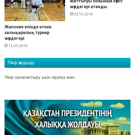
жаттығуы бойынша күміс
л
жүлдегері атанды.
ы
02.10.2019
к
ү
Жапония елінде өткен
н
халықаралық турнир
і
жүлдегері
,
13.05.2025
Ж
а
ң
Пікір қалдыру
а
ж
Пікір орналастыру үшін
кіруіңіз
жөн.
ы
л
м
е
й
р
а
м
ы