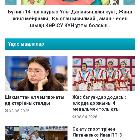
у
4
б
-
Бүгінгі 14 -ші наурыз Ұлы Даланың ұлы күні , Жаңа
о
ш
жыл мейрамы , Қыстан қысылмай , аман - есен
г
і
шыққан КӨРІСУ КҮН құтты болсын .
ы
н
н
а
Ұқсас мақалалар
с
у
а
р
р
ы
а
з
п
Ұ
қ
л
а
ы
с
Д
а
а
Шахматтан ел чемпионаты
Жас балуандар додасы:
л
л
үздіктері анықталды
елорда қоржыны 4
медальмен толықты
д
а
03.06.2025
ы
н
08.04.2026
.
ы
Оқ ату спорт түрінен
ң
Литвиненко Иван ПП-3
ұ