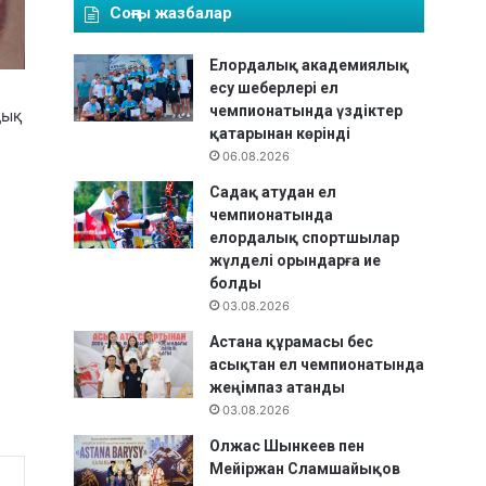
Соңғы жазбалар
Елордалық академиялық
есу шеберлері ел
чемпионатында үздіктер
дық
қатарынан көрінді
06.08.2026
Садақ атудан ел
чемпионатында
елордалық спортшылар
жүлделі орындарға ие
болды
03.08.2026
Астана құрамасы бес
асықтан ел чемпионатында
жеңімпаз атанды
03.08.2026
Олжас Шынкеев пен
Мейіржан Сламшайықов