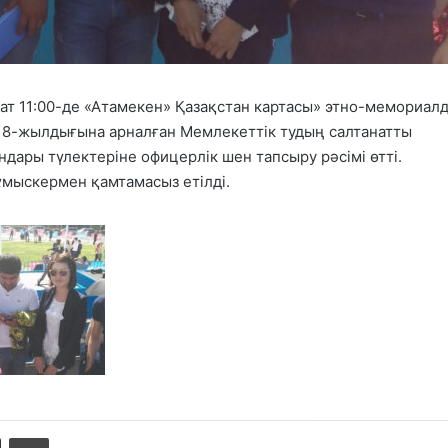
ғат 11:00-де «Атамекен» Қазақстан картасы» этно-мемориал
18-жылдығына арналған Мемлекеттік тудың салтанатты
ндары түлектеріне офицерлік шен тапсыру рәсімі өтті.
мыскермен қамтамасыз етілді.
Share via Email
Басып шығару