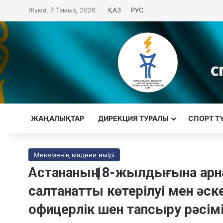
Жұма, 7 Тамыз, 2026
ҚАЗ
РУС
ЖАҢАЛЫҚТАР
ДИРЕКЦИЯ ТУРАЛЫ
CПОРТ Т
Мекеменің мәдени өмірі
Астананың 18-жылдығына арна
салтанатты көтерілуі мен әс
офицерлік шен тапсыру рәсім