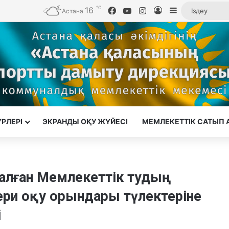
℃
16
Facebook
YouTube
Instagram
Кіру
Sidebar
Астана
ҮРЛЕРІ
ЭКРАНДЫ ОҚУ ЖҮЙЕСІ
МЕМЛЕКЕТТІК САТЫП 
лған Мемлекеттік тудың
кери оқу орындары түлектеріне
і