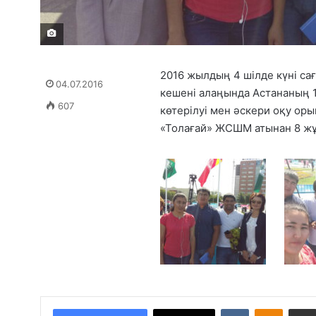
2016 жылдың 4 шілде күні са
04.07.2016
кешені алаңында Астананың 
607
көтерілуі мен әскери оқу оры
«Толағай» ЖСШМ атынан 8 жұ
VKontakte
Odnoklassniki