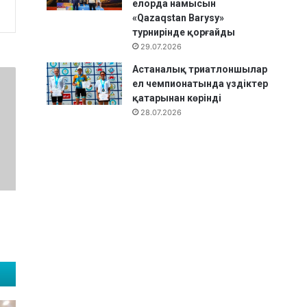
елорда намысын
«Qazaqstan Barysy»
турнирінде қорғайды
29.07.2026
Астаналық триатлоншылар
ел чемпионатында үздіктер
қатарынан көрінді
28.07.2026