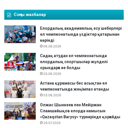
а
қ
у
с
Соңғы жазбалар
а
т
т
а
Елордалық академиялық есу шеберлері
б
н
ел чемпионатында үздіктер қатарынан
е
х
көрінді
к
а
06.08.2026
қ
л
о
қ
Садақ атудан ел чемпионатында
л
ы
елордалық спортшылар жүлделі
а
н
орындарға ие болды
ж
а
03.08.2026
ү
ж
л
Астана құрамасы бес асықтан ел
ы
д
чемпионатында жеңімпаз атанды
л
е
03.08.2026
с
г
а
Олжас Шынкеев пен Мейіржан
е
й
Сламшайықов елорда намысын
р
ы
«Qazaqstan Barysy» турнирінде қорғайды
а
н
29.07.2026
т
ғ