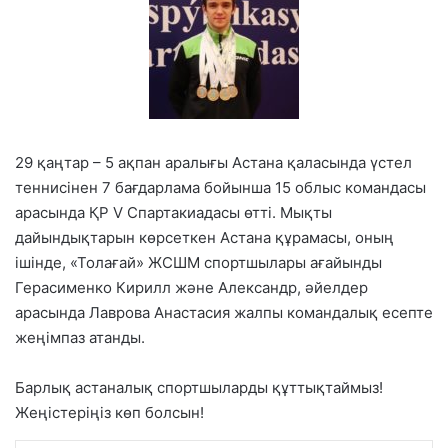
29 қаңтар – 5 ақпан аралығы Астана қаласында үстел
теннисінен 7 бағдарлама бойынша 15 облыс командасы
арасында ҚР V Спартакиадасы өтті. Мықты
дайындықтарын көрсеткен Астана құрамасы, оның
ішінде, «Толағай» ЖСШМ спортшылары ағайынды
Герасименко Кирилл және Александр, әйелдер
арасында Лаврова Анастасия жалпы командалық есепте
жеңімпаз атанды.
Барлық астаналық спортшыларды құттықтаймыз!
Жеңістеріңіз көп болсын!