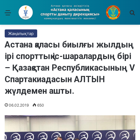
Мәзір
І
Жаңалықтар
Астана қаласы биылғы жылдың
ірі спорттық іс-шаралардың бірі
– Қазақстан Республикасының V
Спартакиадасын АЛТЫН
жүлдемен ашты.
06.02.2019
650