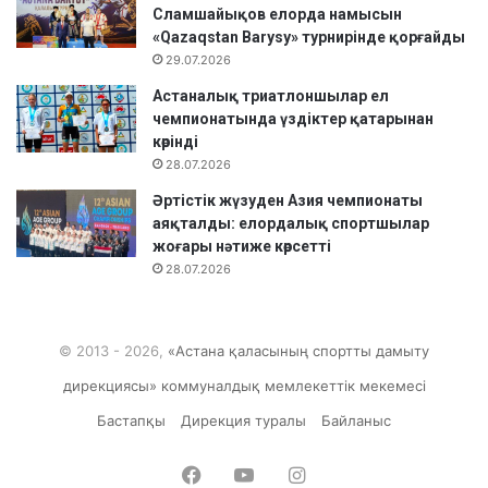
Сламшайықов елорда намысын
«Qazaqstan Barysy» турнирінде қорғайды
29.07.2026
Астаналық триатлоншылар ел
чемпионатында үздіктер қатарынан
көрінді
28.07.2026
Әртістік жүзуден Азия чемпионаты
аяқталды: елордалық спортшылар
жоғары нәтиже көрсетті
28.07.2026
© 2013 - 2026,
«Астана қаласының спортты дамыту
дирекциясы» коммуналдық мемлекеттік мекемесі
Бастапқы
Дирекция туралы
Байланыс
Facebook
YouTube
Instagram