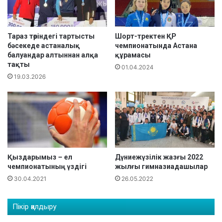
р
н
а
"
с
G
ы
r
Тараз төріндегі тартысты
Шорт-тректен ҚР
н
бәсекеде астаналық
чемпионатында Астана
a
балуандар алтыннан алқа
құрамасы
д
c
тақты
а
i
01.04.2024
ғ
19.03.2026
a
ы
F
ә
a
л
i
е
r
м
C
ч
U
е
P
Қыздарымыз – ел
Дүниежүзілік жазғы 2022
м
"
чемпионатының үздігі
жылғы гимназиадашылар
п
х
30.04.2021
26.05.2022
и
а
о
л
н
ы
Пікір қалдыру
а
қ
т