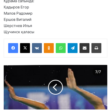
Құрама сапында:
Қадыров Егор
Малов Радомир
Ершов Виталий
Шерстнев Илья
Щучинск қаласы
VKontakte
Odnoklassniki
WhatsApp
Telegram
Share via Email
Басып шығару
С
и
н
х
р
о
н
д
ы