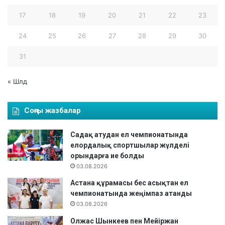
17
18
19
20
21
22
23
24
25
26
27
28
29
30
31
« Шлд
Соңғы жазбалар
Садақ атудан ел чемпионатында
елордалық спортшылар жүлделі
орындарға ие болды
03.08.2026
Астана құрамасы бес асықтан ел
чемпионатында жеңімпаз атанды
03.08.2026
Олжас Шынкеев пен Мейіржан