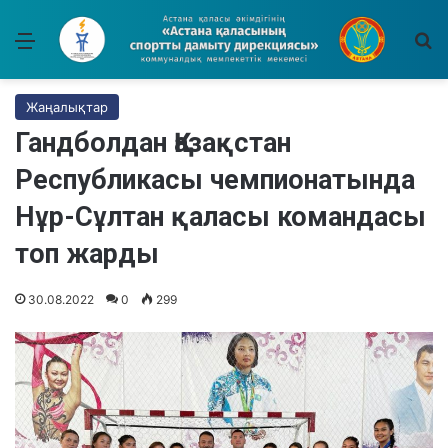
Мәзір
І
Жаңалықтар
Гандболдан Қазақстан
Республикасы чемпионатында
Нұр-Сұлтан қаласы командасы
топ жарды
30.08.2022
0
299