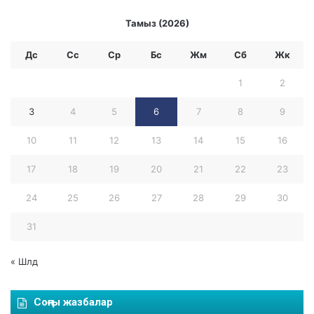
і
н
Тамыз (2026)
ә
т
Дс
Сс
Ср
Бc
Жм
Сб
Жк
и
ж
1
2
е
с
3
4
5
6
7
8
9
і
н
10
11
12
13
14
15
16
д
е
17
18
19
20
21
22
23
24
25
26
27
28
29
30
31
« Шлд
Соңғы жазбалар