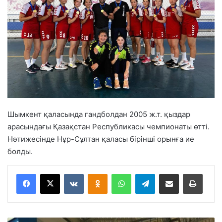
Шымкент қаласында гандболдан 2005 ж.т. қыздар
арасындағы Қазақстан Республикасы чемпионаты өтті.
Нәтижесінде Нұр-Сұлтан қаласы бірінші орынға ие
болды.
VKontakte
Odnoklassniki
WhatsApp
Telegram
Share via Email
Басып шығару