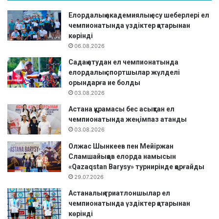
Елордалық академиялық есу шеберлері ел
чемпионатында үздіктер қатарынан
көрінді
06.08.2026
Садақ атудан ел чемпионатында
елордалық спортшылар жүлделі
орындарға ие болды
03.08.2026
Астана құрамасы бес асықтан ел
чемпионатында жеңімпаз атанды
03.08.2026
Олжас Шынкеев пен Мейіржан
Сламшайықов елорда намысын
«Qazaqstan Barysy» турнирінде қорғайды
29.07.2026
Астаналық триатлоншылар ел
чемпионатында үздіктер қатарынан
көрінді