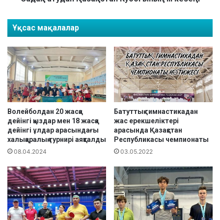
a
н
c
Қ
Ұқсас мақалалар
i
а
a
з
F
а
a
қ
i
с
r
т
C
а
U
н
P
К
Волейболдан 20 жасқа
Батуттық гимнастикадан
"
дейінгі қыздар мен 18 жасқа
жас ерекшеліктері
у
дейінгі ұлдар арасындағы
арасында Қазақстан
х
б
халықаралық турнирі аяқталды
Республикасы чемпионаты
а
о
л
08.04.2024
03.05.2022
г
ы
ы
қ
н
а
ы
р
ң
а
I
л
I