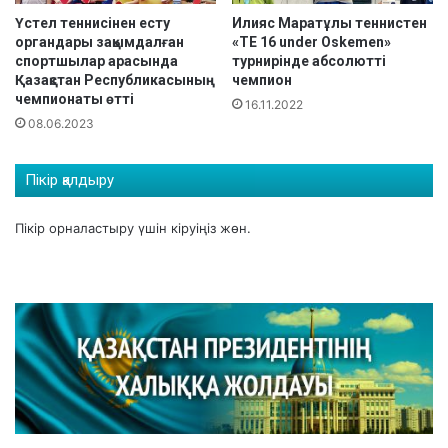
ы
I
Үстел теннисінен есту
Илияс Маратұлы теннистен
қ
к
органдары зақымдалған
«TE 16 under Oskemen»
т
е
спортшылар арасында
турнирінде абсолютті
у
з
Қазақстан Республикасының
чемпион
р
е
чемпионаты өтті
16.11.2022
н
ң
08.06.2023
и
і
р
і
Пікір қалдыру
н
і
Пікір орналастыру үшін
кіруіңіз
жөн.
ң
е
к
і
н
ш
і
к
ү
н