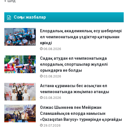
« Шлд
Соңғы жазбалар
Елордалық академиялық есу шеберлері
ел чемпионатында үздіктер қатарынан
көрінді
06.08.2026
Садақ атудан ел чемпионатында
елордалық спортшылар жүлделі
орындарға ие болды
03.08.2026
Астана құрамасы бес асықтан ел
чемпионатында жеңімпаз атанды
03.08.2026
Олжас Шынкеев пен Мейіржан
Сламшайықов елорда намысын
«Qazaqstan Barysy» турнирінде қорғайды
29.07.2026