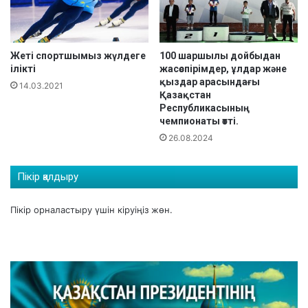
К
я
у
ч
б
е
о
Жеті спортшымыз жүлдеге
100 шаршылы дойбыдан
м
ілікті
жасөспірімдер, ұлдар және
г
п
қыздар арасындағы
ы
и
14.03.2021
Қазақстан
о
Республикасының
н
чемпионаты өтті.
а
26.08.2024
т
ы
а
Пікір қалдыру
я
қ
Пікір орналастыру үшін
кіруіңіз
жөн.
т
а
л
д
ы