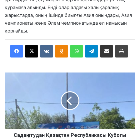
құрамаға алынды. Енді олар алдағы халықаралық
жарыстарда, оның ішінде биылғы Азия ойындары, Азия
чемпионаты және Әлем чемпионатында ел намысын
қорғайды.
VKontakte
Odnoklassniki
WhatsApp
Telegram
Share via Email
Басып шығару
С
а
д
а
қ
а
т
у
д
а
Садақ атудан Қазақстан Республикасы Кубогы