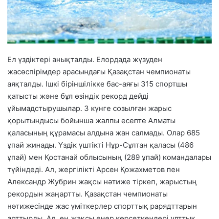
Ел үздіктері анықталды. Елордада жүзуден
жасөспірімдер арасындағы Қазақстан чемпионаты
аяқталды. Ішкі біріншілікке бас-аяғы 315 спортшы
қатысты және бұл өзіндік рекорд дейді
ұйымадстырушылар. 3 күнге созылған жарыс
қорытындысы бойынша жалпы есепте Алматы
қаласының құрамасы алдына жан салмады. Олар 685
ұпай жинады. Үздік үштікті Нұр-Сұлтан қаласы (486
ұпай) мен Қостанай облысының (289 ұпай) командалары
түйіндеді. Ал, жергілікті Арсен Қожахметов пен
Александр Жубрин жақсы нәтиже тіркеп, жарыстың
рекордын жаңартты. Қазақстан чемпионаты
нәтижесінде жас үміткерлер спорттық рарядттарын
арттырды. Ал, ең жақсы өнер көрсеткендері ұлттық