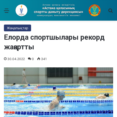
Мәзір
І
Жаңалықтар
Елорда спортшылары рекорд
жаңартты
30.04.2022
0
341