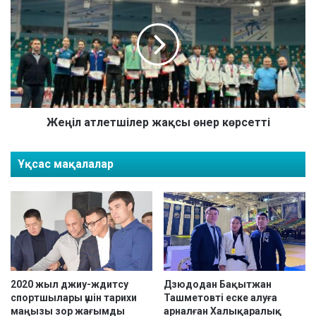
у
е
н
ң
и
і
в
л
е
а
р
т
с
л
и
е
а
т
Жеңіл атлетшілер жақсы өнер көрсетті
д
ш
а
і
Ұқсас мақалалар
о
л
й
е
ы
р
н
ж
д
а
а
қ
р
с
ы
ы
ө
2020 жыл джиу-ждитсу
Дзюдодан Бақытжан
спортшылары үшін тарихи
Ташметовті еске алуға
н
маңызы зор жағымды
арналған Халықаралық
е