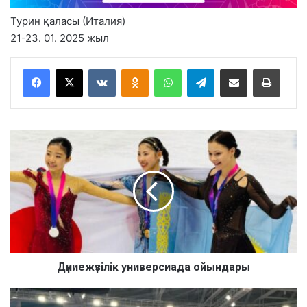
Турин қаласы (Италия)
21-23. 01. 2025 жыл
VKontakte
Odnoklassniki
WhatsApp
Telegram
Share via Email
Басып шығару
Д
ү
н
и
е
ж
ү
з
і
л
Дүниежүзілік универсиада ойындары
і
к
Ж