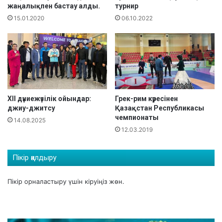
жаңалықпен бастау алды.
турнир
р
15.01.2020
06.10.2022
к
ө
р
с
е
т
т
і
XII дүниежүзілік ойындар:
Грек-рим күресінен
джиу-джитсу
Қазақстан Республикасы
чемпионаты
14.08.2025
12.03.2019
Пікір қалдыру
Пікір орналастыру үшін
кіруіңіз
жөн.