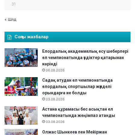
31
« Шлд
Соңғы жазбалар
Елордалық академиялық есу шеберлері
ел чемпионатында үздіктер қатарынан
көрінді
06.08.2026
Садақ атудан ел чемпионатында
елордалық спортшылар жүлделі
орындарға ие болды
03.08.2026
Астана құрамасы бес асықтан ел
чемпионатында жеңімпаз атанды
03.08.2026
Олжас Шынкеев пен Мейіржан