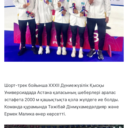
Шорт-трек бойынша XXXII Дүниежүзілік Қысқы
Универсиадада Астана қаласының шеберлері аралас
эстафета 2000 м қашықтықта қола жүлдеге ие болды.
Команда құрамында Тәжібай Дінмұхамедәлдияр және
Ермек Малика өнер көрсетті.