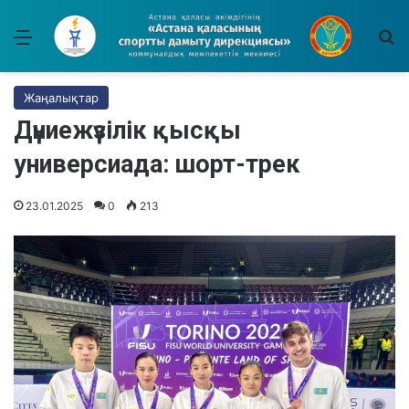
Мәзір
І
Жаңалықтар
Дүниежүзілік қысқы
универсиада: шорт-трек
23.01.2025
0
213