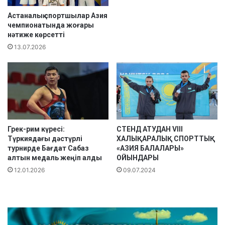
«
Б
Астаналық спортшылар Азия
чемпионатында жоғары
у
нәтиже көрсетті
р
а
13.07.2026
б
а
й
–
2
0
1
Грек-рим күресі:
СТЕНД АТУДАН VIII
7
Түркиядағы дәстүрлі
ХАЛЫҚАРАЛЫҚ СПОРТТЫҚ
»
турнирде Бағдат Сабаз
«АЗИЯ БАЛАЛАРЫ»
Х
алтын медаль жеңіп алды
ОЙЫНДАРЫ
а
12.01.2026
09.07.2024
л
ы
қ
а
р