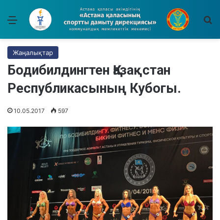
Мәзір
І
Жаңалықтар
Бодибилдингтен Қазақстан
Республикасының Кубогы.
10.05.2017
597