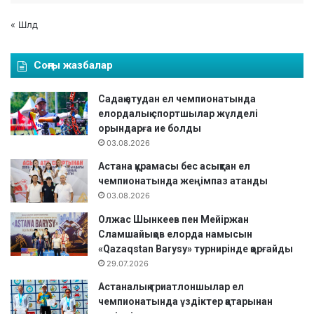
« Шлд
Соңғы жазбалар
Садақ атудан ел чемпионатында
елордалық спортшылар жүлделі
орындарға ие болды
03.08.2026
Астана құрамасы бес асықтан ел
чемпионатында жеңімпаз атанды
03.08.2026
Олжас Шынкеев пен Мейіржан
Сламшайықов елорда намысын
«Qazaqstan Barysy» турнирінде қорғайды
29.07.2026
Астаналық триатлоншылар ел
чемпионатында үздіктер қатарынан