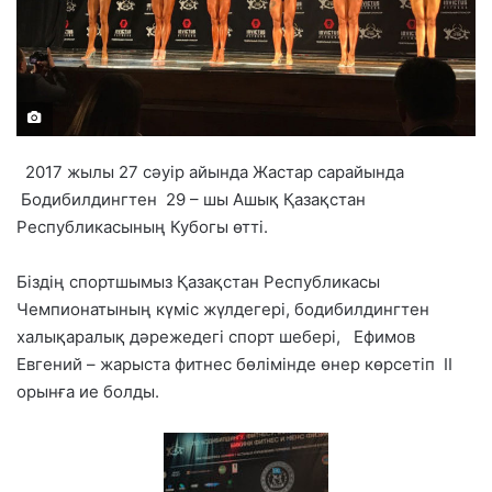
2017 жылы 27 сәуір айында Жастар сарайында
Бодибилдингтен 29 – шы Ашық Қазақстан
Республикасының Кубогы өтті.
Біздің спортшымыз Қазақстан Республикасы
Чемпионатының күміс жүлдегері, бодибилдингтен
халықаралық дәрежедегі спорт шебері, Ефимов
Евгений – жарыста фитнес бөлімінде өнер көрсетіп ІІ
орынға ие болды.