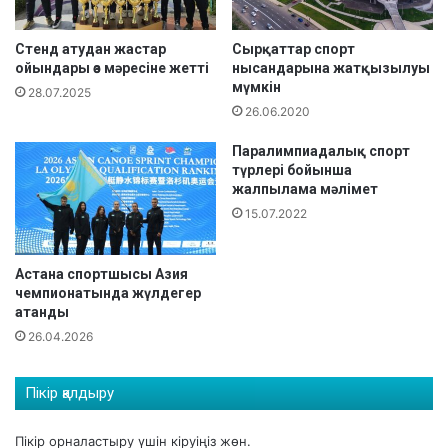
у
а
р
с
н
ы
Стенд атудан жастар
Сырқаттар спорт
и
ойындары өз мәресіне жетті
нысандарына жатқызылуы
н
мүмкін
р
д
28.07.2025
д
а
26.06.2020
е
д
ж
Паралимпиадалық спорт
з
түрлері бойынша
ү
ю
жалпылама мәлімет
л
д
д
15.07.2022
о
е
д
г
а
Астана спортшысы Азия
е
н
чемпионатында жүлдегер
р
ж
атанды
а
а
26.04.2026
т
с
а
ө
н
с
Пікір қалдыру
д
п
ы
і
Пікір орналастыру үшін
кіруіңіз
жөн.
р