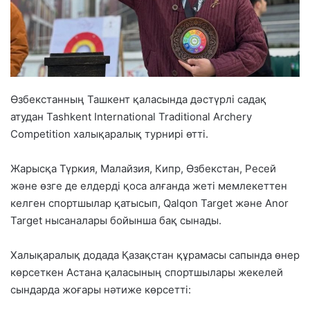
Өзбекстанның Ташкент қаласында дәстүрлі садақ
атудан Tashkent International Traditional Archery
Competition халықаралық турнирі өтті.
Жарысқа Түркия, Малайзия, Кипр, Өзбекстан, Ресей
және өзге де елдерді қоса алғанда жеті мемлекеттен
келген спортшылар қатысып, Qalqon Target және Anor
Target нысаналары бойынша бақ сынады.
Халықаралық додада Қазақстан құрамасы сапында өнер
көрсеткен Астана қаласының спортшылары жекелей
сындарда жоғары нәтиже көрсетті: