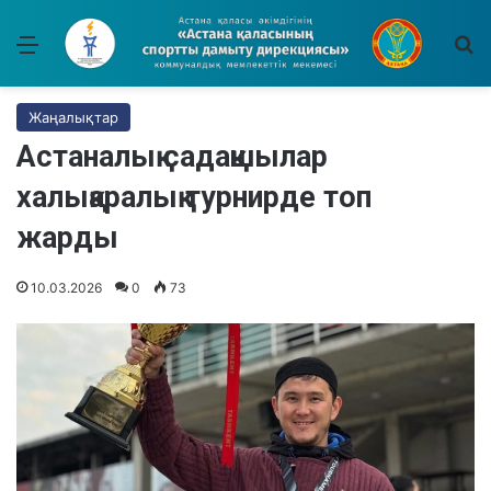
Мәзір
І
Жаңалықтар
Астаналық садақшылар
халықаралық турнирде топ
жарды
10.03.2026
0
73