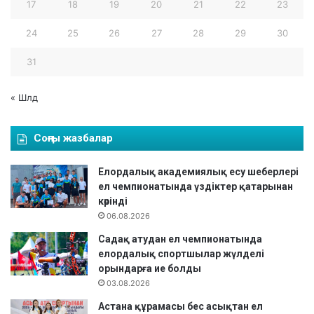
17
18
19
20
21
22
23
б
о
24
25
26
27
28
29
30
г
і
31
ө
т
« Шлд
т
і
Соңғы жазбалар
Елордалық академиялық есу шеберлері
ел чемпионатында үздіктер қатарынан
көрінді
06.08.2026
Садақ атудан ел чемпионатында
елордалық спортшылар жүлделі
орындарға ие болды
03.08.2026
Астана құрамасы бес асықтан ел