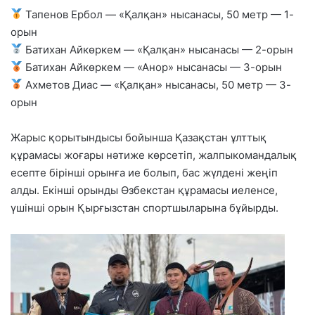
Тапенов Ербол — «Қалқан» нысанасы, 50 метр — 1-
орын
Батихан Айкөркем — «Қалқан» нысанасы — 2-орын
Батихан Айкөркем — «Анор» нысанасы — 3-орын
Ахметов Диас — «Қалқан» нысанасы, 50 метр — 3-
орын
Жарыс қорытындысы бойынша Қазақстан ұлттық
құрамасы жоғары нәтиже көрсетіп, жалпыкомандалық
есепте бірінші орынға ие болып, бас жүлдені жеңіп
алды. Екінші орынды Өзбекстан құрамасы иеленсе,
үшінші орын Қырғызстан спортшыларына бұйырды.