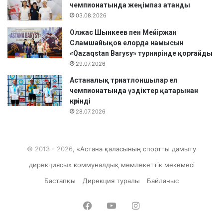
чемпионатында жеңімпаз атанды
03.08.2026
Олжас Шынкеев пен Мейіржан
Сламшайықов елорда намысын
«Qazaqstan Barysy» турнирінде қорғайды
29.07.2026
Астаналық триатлоншылар ел
чемпионатында үздіктер қатарынан
көрінді
28.07.2026
© 2013 - 2026,
«Астана қаласының спортты дамыту
дирекциясы» коммуналдық мемлекеттік мекемесі
Бастапқы
Дирекция туралы
Байланыс
Facebook
YouTube
Instagram