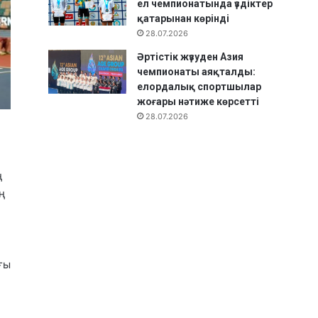
ел чемпионатында үздіктер
қатарынан көрінді
28.07.2026
Әртістік жүзуден Азия
чемпионаты аяқталды:
елордалық спортшылар
жоғары нәтиже көрсетті
28.07.2026
ң
ң
ғы