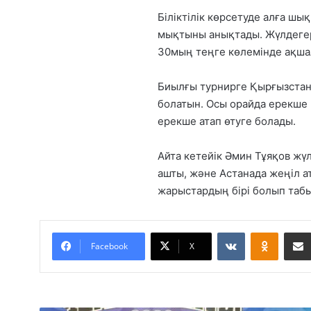
Біліктілік көрсетуде алға ш
мықтыны анықтады. Жүлдеге
30мың теңге көлемінде ақша
Биылғы турнирге Қырғызстан
болатын. Осы орайда ерекше
ерекше атап өтуге болады.
Айта кетейік Әмин Тұяқов ж
ашты, және Астанада жеңіл а
жарыстардың бірі болып таб
VKontakte
Odnoklassniki
Facebook
X