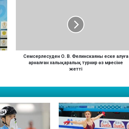
С
е
м
с
е
р
л
е
с
у
Семсерлесуден О. В. Фелинскаяны еске алуға
д
арналған халықаралық турнир өз мәресіне
е
жетті
н
О
.
В
.
Ф
е
л
и
н