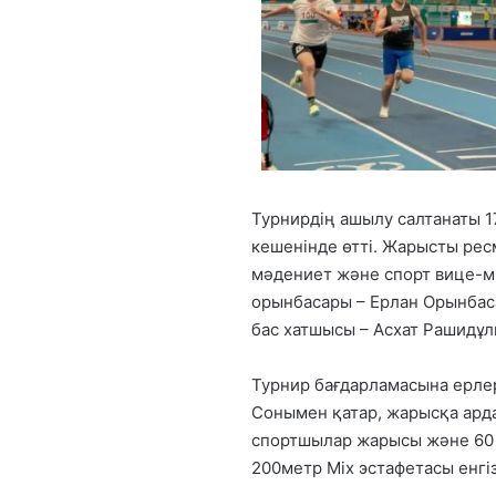
Турнирдің ашылу салтанаты 
кешенінде өтті. Жарысты ре
мәдениет және спорт вице-ми
орынбасары – Ерлан Орынбас
бас хатшысы – Асхат Рашидұ
Турнир бағдарламасына ерлер
Сонымен қатар, жарысқа арда
спортшылар жарысы және 60 
200метр Mix эстафетасы енгіз