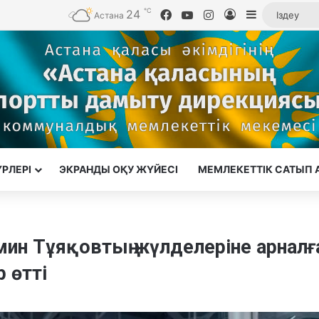
℃
24
Facebook
YouTube
Instagram
Кіру
Sidebar
Астана
ҮРЛЕРІ
ЭКРАНДЫ ОҚУ ЖҮЙЕСІ
МЕМЛЕКЕТТІК САТЫП 
мин Тұяқовтың жүлделеріне арналғ
 өтті