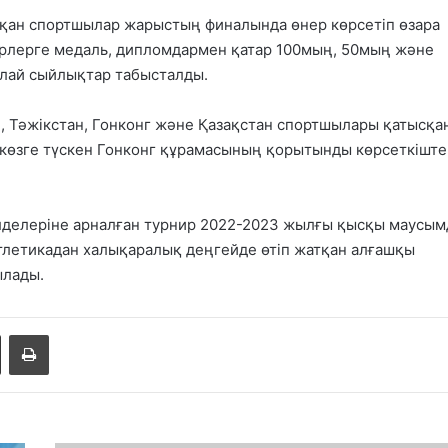
ыққан спортшылар жарыстың финалында өнер көрсетіп өзара
рлерге медаль, дипломдармен қатар 100мың, 50мың және
лай сыйлықтар табысталды.
, Тәжікстан, Гонконг және Қазақстан спортшылары қатысқа
 көзге түскен Гонконг құрамасының қорытынды көрсеткіште
үлделеріне арналған турнир 2022-2023 жылғы қысқы маусы
тлетикадан халықаралық деңгейде өтіп жатқан алғашқы
ылады.
Share via Email
Басып шығару