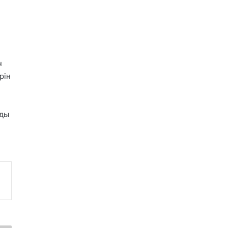
н
рін
мды