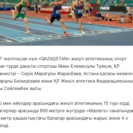
17-желтоқсан күні «QAZAQSTAN» жеңіл атлетикалық спорт
сми түрде даңқты спортшы Әмин Елемесұлы Тұяқов, ҚР
нистрі – Серік Маратұлы Жарасбаев, Астана қаласы әкіміні
арұлы Бекмурзаев және ҚР Жеңіл атлетика Федерациясыны
лы Сейсембек ашты.
 мен әйелдер арасындағы жеңіл атлетиканың 15 түрі кірді.
герлер арасында 800 метрге жүгіруде «Masters» санатында
метр қашықтықтағы балалар арасындағы жарыс және 4 x
ілді.