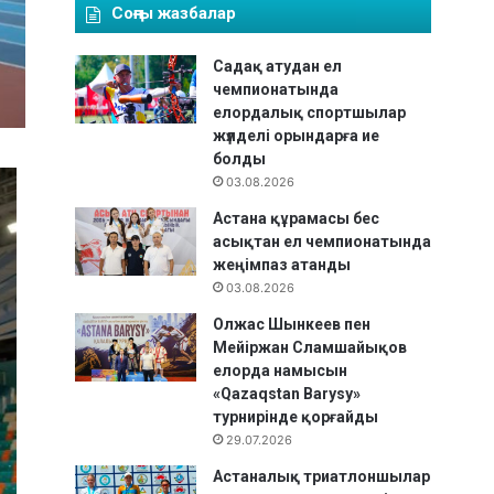
Соңғы жазбалар
Садақ атудан ел
чемпионатында
елордалық спортшылар
жүлделі орындарға ие
болды
03.08.2026
Астана құрамасы бес
асықтан ел чемпионатында
жеңімпаз атанды
03.08.2026
Олжас Шынкеев пен
Мейіржан Сламшайықов
елорда намысын
«Qazaqstan Barysy»
турнирінде қорғайды
29.07.2026
Астаналық триатлоншылар