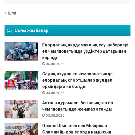
« Шлд
Соңғы жазбалар
Елордалық академиялық есу шеберлері
ел чемпионатында үздіктер қатарынан
көрінді
06.08.2026
Садақ атудан ел чемпионатында
елордалық спортшылар жүлделі
орындарға ие болды
03.08.2026
Астана құрамасы бес асықтан ел
чемпионатында жеңімпаз атанды
03.08.2026
Олжас Шынкеев пен Мейіржан
Сламшайықов елорда намысын