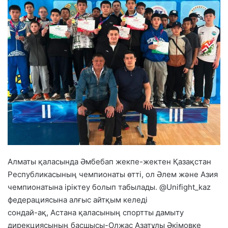
Алматы қаласында Әмбебап жекпе-жектен Қазақстан
Республикасының чемпионаты өтті, ол Әлем және Азия
чемпионатына іріктеу болып табылады. @Unifight_kaz
федерациясына алғыс айтқым келеді
сондай-ақ, Астана қаласының спортты дамыту
дирекциясының басшысы-Олжас Азатұлы Әкімовке