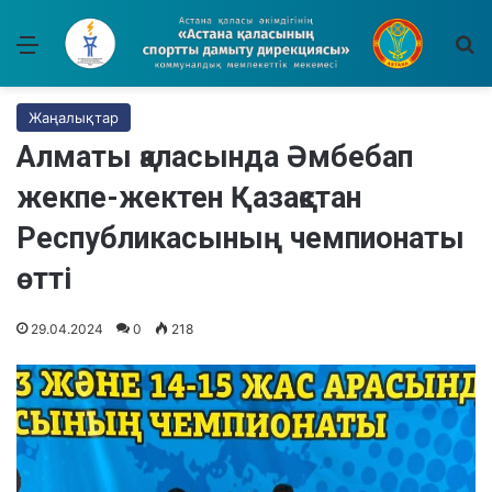
Мәзір
І
Жаңалықтар
Алматы қаласында Әмбебап
жекпе-жектен Қазақстан
Республикасының чемпионаты
өтті
29.04.2024
0
218