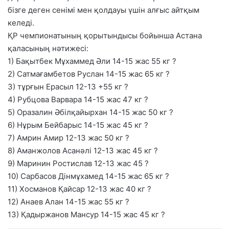
бізге деген сенімі мен қолдауы үшін алғыс айтқым
келеді.
ҚР чемпионатының қорытындысы бойынша Астана
қаласының нәтижесі:
1) Бақытбек Мұхаммед Әли 14-15 жас 55 кг ?
2) Сатмағамбетов Руслан 14-15 жас 65 кг ?
3) тұрғын Ерасыл 12-13 +55 кг ?
4) Рубцова Варвара 14-15 жас 47 кг ?
5) Оразалин Әбілқайырхан 14-15 жас 50 кг ?
6) Нұрым Бейбарыс 14-15 жас 45 кг ?
7) Амрин Амир 12-13 жас 50 кг ?
8) Аманжолов Асанәлі 12-13 жас 45 кг ?
9) Маринин Ростислав 12-13 жас 45 ?
10) Сарбасов Дінмұхамед 14-15 жас 65 кг ?
11) Хосманов Қайсар 12-13 жас 40 кг ?
12) Анаев Алан 14-15 жас 55 кг ?
13) Қадыржанов Мансур 14-15 жас 45 кг ?