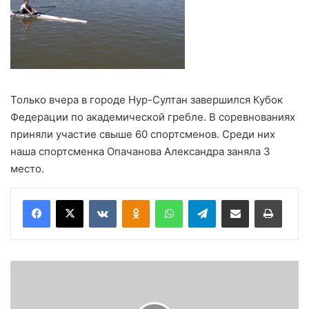
Только вчера в городе Нур-Султан завершился Кубок
Федерации по академической гребле. В соревнованиях
приняли участие свыше 60 спортсменов. Среди них
наша спортсменка Опачанова Александра заняла 3
место.
Вконтакте
Одноклассники
WhatsApp
Telegram
Поделиться через электронную почту
Печатать
Н
а
ч