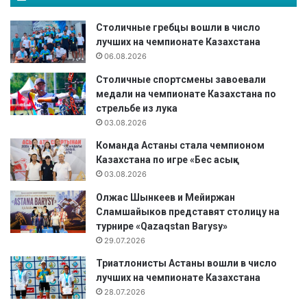
о
Столичные гребцы вошли в число
т
лучших на чемпионате Казахстана
к
06.08.2026
р
ы
Столичные спортсмены завоевали
т
медали на чемпионате Казахстана по
и
стрельбе из лука
и
03.08.2026
ч
е
Команда Астаны стала чемпионом
м
Казахстана по игре «Бес асық»
п
03.08.2026
и
Олжас Шынкеев и Мейиржан
о
Сламшайыков представят столицу на
н
турнире «Qazaqstan Barysy»
а
29.07.2026
т
а
Триатлонисты Астаны вошли в число
м
лучших на чемпионате Казахстана
и
28.07.2026
р