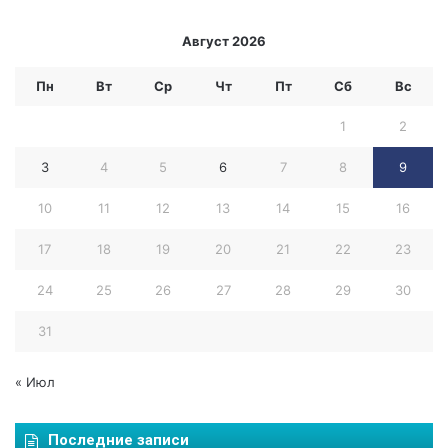
п
м
о
а
Август 2026
г
т
р
а
Пн
Вт
Ср
Чт
Пт
Сб
Вс
е
г
к
о
1
2
о
р
-
о
3
4
5
6
7
8
9
р
д
и
а
10
11
12
13
14
15
16
м
Н
с
у
17
18
19
20
21
22
23
к
р
о
-
24
25
26
27
28
29
30
й
с
б
у
31
о
л
р
т
ь
« Июл
а
б
н
е
н
Последние записи
.
а