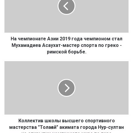
е
м
п
и
о
н
а
На чемпионате Азии 2019 года чемпионом стал
т
Мухамадиев Асаухат-мастер спорта по греко -
е
римской борьбе.
А
з
К
и
о
и
л
2
л
0
е
1
к
9
т
г
и
о
в
д
ш
Коллектив школы высшего спортивного
а
к
мастерства "Толағай" акимата города Нур-султан
ч
о