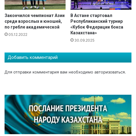
в
а
А
с
Закончился чемпионат Азии
В Астане стартовал
с
т
среди взрослых и юношей,
Республиканский турнир
а
е
по гребле академической
«Кубок Федерации бокса
у
р
Казахстана»
05.12.2022
х
с
30.09.2025
а
т
т
в
-
а
Добавить комментарий
м
"
а
Т
Для отправки комментария вам необходимо
авторизоваться
.
с
о
т
л
е
а
р
ғ
с
а
п
й
о
"
р
а
т
к
а
и