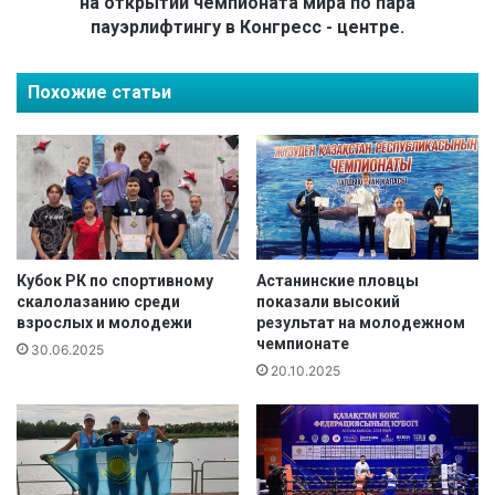
на открытии чемпионата мира по пара
е
л
пауэрлифтингу в Конгресс - центре.
м
ы
п
в
и
Похожие статьи
ы
о
с
н
ш
о
е
м
г
с
о
т
с
а
п
л
о
Кубок РК по спортивному
Астанинские пловцы
М
р
скалолазанию среди
показали высокий
у
взрослых и молодежи
результат на молодежном
т
х
чемпионате
и
30.06.2025
а
в
20.10.2025
м
н
а
о
д
г
и
о
е
м