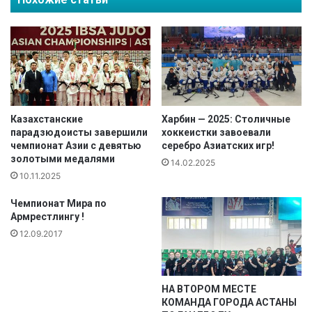
р
о
т
л
с
е
м
й
е
б
н
о
ы
л
с
у
т
Казахстанские
Харбин — 2025: Столичные
U
а
парадзюдоисты завершили
хоккеистки завоевали
1
чемпионат Азии с девятью
серебро Азиатских игр!
л
золотыми медалями
8
и
14.02.2025
с
п
10.11.2025
т
р
Чемпионат Мира по
а
и
Армрестлингу !
л
з
а
12.09.2017
ё
ч
р
е
а
м
м
НА ВТОРОМ МЕСТЕ
п
и
КОМАНДА ГОРОДА АСТАНЫ
и
ч