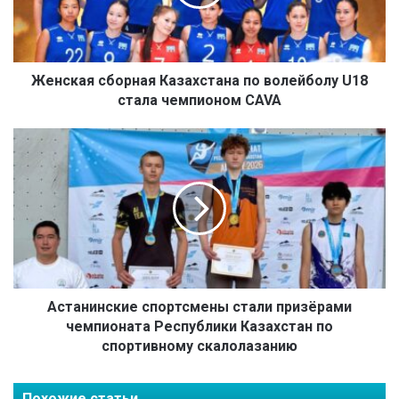
а
я
с
б
о
Женская сборная Казахстана по волейболу U18
р
стала чемпионом CAVA
н
а
А
я
с
К
т
а
а
з
н
а
и
х
н
с
с
т
к
а
и
Астанинские спортсмены стали призёрами
н
е
чемпионата Республики Казахстан по
а
с
спортивному скалолазанию
п
п
о
о
в
Похожие статьи