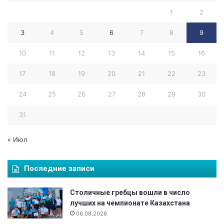
з
1
2
а
х
3
4
5
6
7
8
9
с
т
10
11
12
13
14
15
16
а
н
17
18
19
20
21
22
23
п
о
24
25
26
27
28
29
30
с
п
31
о
р
« Июл
т
и
в
Последние записи
н
о
Столичные гребцы вошли в число
м
лучших на чемпионате Казахстана
у
с
06.08.2026