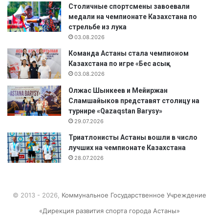
к
Столичные спортсмены завоевали
а
медали на чемпионате Казахстана по
л
стрельбе из лука
о
03.08.2026
л
а
Команда Астаны стала чемпионом
з
Казахстана по игре «Бес асық»
а
03.08.2026
н
Олжас Шынкеев и Мейиржан
и
Сламшайыков представят столицу на
ю
турнире «Qazaqstan Barysy»
29.07.2026
Триатлонисты Астаны вошли в число
лучших на чемпионате Казахстана
28.07.2026
© 2013 - 2026,
Коммунальное Государственное Учреждение
«Дирекция развития спорта города Астаны»