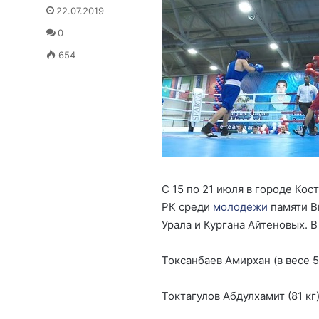
22.07.2019
0
654
С 15 по 21 июля в городе Ко
РК среди
молодежи
памяти В
Урала и Кургана Айтеновых. 
Токсанбаев Амирхан (в весе 5
Токтагулов Абдулхамит (81 кг