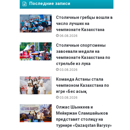
Последние записи
Столичные гребцы вошли в
число лучших на
чемпионате Казахстана
06.08.2026
Столичные спортсмены
завоевали медали на
чемпионате Казахстана по
стрельбе из лука
03.08.2026
Команда Астаны стала
чемпионом Казахстана по
игре «Бес асық»
03.08.2026
Олжас Шынкеев и
Мейиржан Сламшайыков
представят столицу на
турнире «Qazaqstan Barysy»