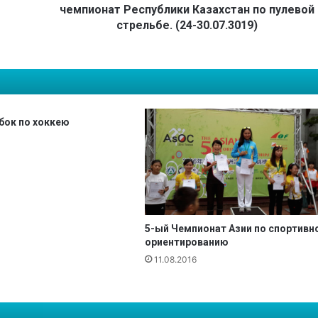
о
чемпионат Республики Казахстан по пулевой
р
стрельбе. (24-30.07.3019)
о
д
е
Н
у
р
бок по хоккею
-
С
у
л
т
а
н
5-ый Чемпионат Азии по спортивн
п
ориентированию
р
11.08.2016
о
х
о
д