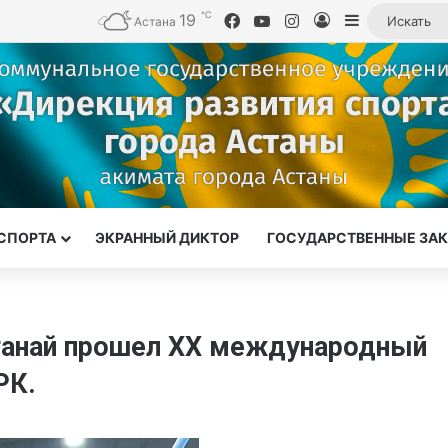
℃
19
Facebook
YouTube
Instagram
Войти
Sidebar
Астана
СПОРТА
ЭКРАННЫЙ ДИКТОР
ГОСУДАРСТВЕННЫЕ ЗА
станай прошел ХХ международный
РК.