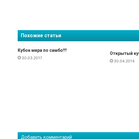
с
ь
с
и
л
Похожие статьи
ь
н
е
Кубок мира по самбо!!!
Открытый ку
й
30.03.2017
30.04.2014
ш
и
е
в
Д
ж
и
у
-
д
ж
и
Добавить комментарий