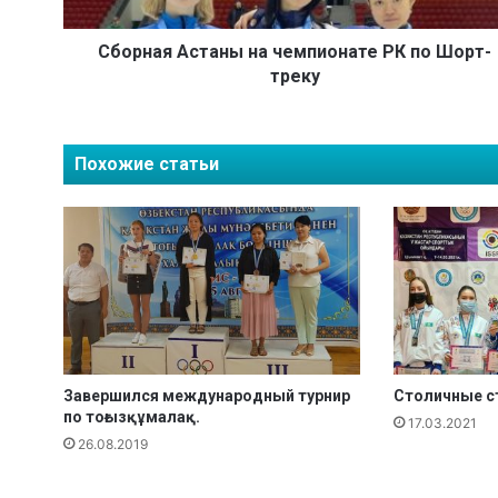
А
с
т
Сборная Астаны на чемпионате РК по Шорт-
а
треку
н
ы
н
Похожие статьи
а
ч
е
м
п
и
о
н
а
т
Завершился международный турнир
Столичные ст
е
по тоғызқұмалақ.
17.03.2021
Р
26.08.2019
К
п
о