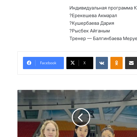
Индивидуальная программа 
?Ерекешева Акмарал
?Кушербаева Дария
?Рысбек Айганым
Тренер — Балгинбаева Меруе
Вконтакте
Одноклассники
Facebook
X
С
б
о
р
н
а
я