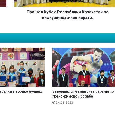
у
б
о
Прошел Кубок Республики Казахстан по
к
киокушинкай-кан каратэ.
Р
е
с
п
у
б
л
и
к
и
К
а
з
релки в тройке лучших
Завершился чемпионат страны по
а
греко-римской борьбе
х
04.03.2023
с
т
а