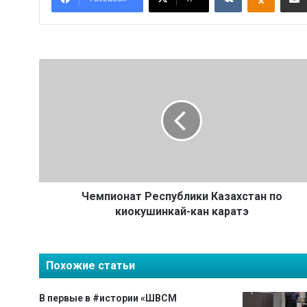
Ч
е
м
п
и
о
н
а
т
Р
Чемпионат Республики Казахстан по
е
киокушинкай-кан каратэ
с
п
у
Похожие статьи
б
л
и
В первые в #истории «ШВСМ