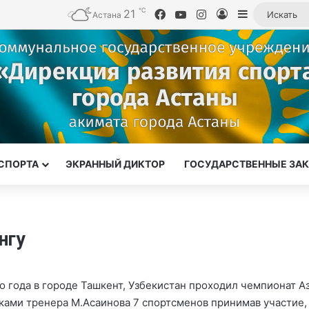
℃
21
Facebook
YouTube
Instagram
Войти
Sidebar
Астана
СПОРТА
ЭКРАННЫЙ ДИКТОР
ГОСУДАРСТВЕННЫЕ ЗА
нгу
го года в городе Ташкент, Узбекистан проходил чемпионат А
ками тренера М.Асаинова 7 спортсменов принимав участие,