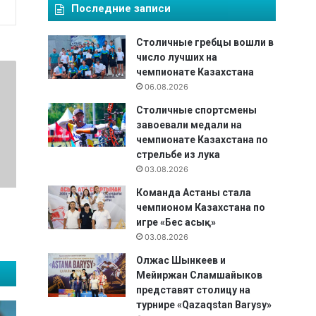
Последние записи
Столичные гребцы вошли в
число лучших на
чемпионате Казахстана
06.08.2026
Столичные спортсмены
завоевали медали на
чемпионате Казахстана по
стрельбе из лука
03.08.2026
Команда Астаны стала
чемпионом Казахстана по
игре «Бес асық»
03.08.2026
Олжас Шынкеев и
Мейиржан Сламшайыков
представят столицу на
турнире «Qazaqstan Barysy»