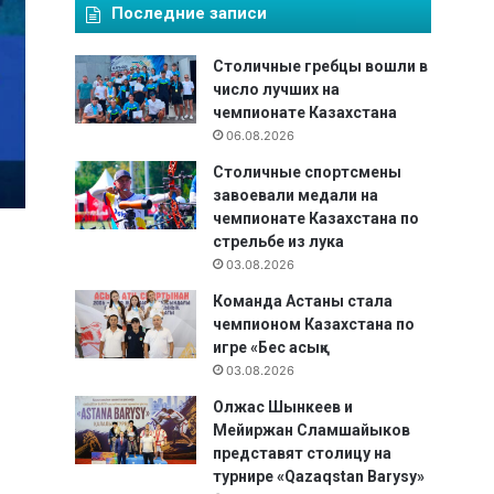
Последние записи
Столичные гребцы вошли в
число лучших на
чемпионате Казахстана
06.08.2026
Столичные спортсмены
завоевали медали на
чемпионате Казахстана по
стрельбе из лука
03.08.2026
Команда Астаны стала
чемпионом Казахстана по
игре «Бес асық»
03.08.2026
Олжас Шынкеев и
Мейиржан Сламшайыков
представят столицу на
турнире «Qazaqstan Barysy»