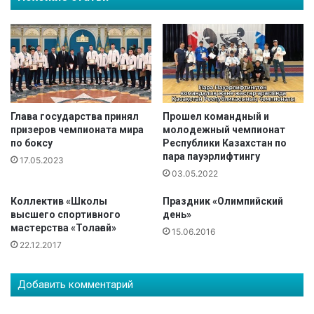
и
с
с
м
т
е
о
н
в
ы
н
,
а
п
K
р
Глава государства принял
Прошел командный и
O
призеров чемпионата мира
молодежный чемпионат
о
по боксу
Республики Казахстан по
K
я
пара пауэрлифтингу
O
в
17.05.2023
R
03.05.2022
и
O
в
Коллектив «Школы
Праздник «Олимпийский
C
ш
высшего спортивного
день»
U
и
мастерства «Толағай»
P
15.06.2016
е
22.12.2017
2
м
0
у
2
ж
Добавить комментарий
5
е
с