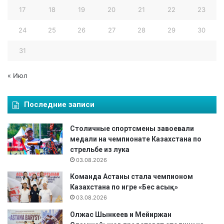
17
18
19
20
21
22
23
24
25
26
27
28
29
30
31
« Июл
Последние записи
Столичные спортсмены завоевали
медали на чемпионате Казахстана по
стрельбе из лука
03.08.2026
Команда Астаны стала чемпионом
Казахстана по игре «Бес асық»
03.08.2026
Олжас Шынкеев и Мейиржан