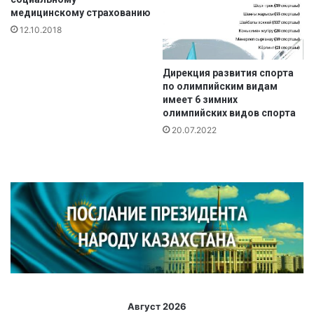
б
медицинскому страхованию
е
12.10.2018
д
у
Дирекция развития спорта
по олимпийским видам
имеет 6 зимних
олимпийских видов спорта
20.07.2022
Август 2026