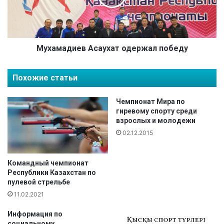
т
а
а
д
л
и
ч
е
е
в
Мухамадиев Асаухат одержал победу
м
А
п
с
Похожие статьи
и
а
о
у
н
х
Чемпионат Мира по
о
а
гиревому спорту среди
м
взрослых и молодежи
т
Р
о
02.12.2015
К
д
е
р
Командный чемпионат
Республики Казахстан по
ж
пулевой стрельбе
а
л
11.02.2021
п
Информация по
о
социальному