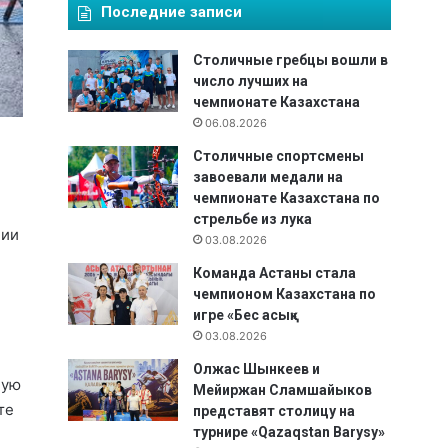
Последние записи
Столичные гребцы вошли в
число лучших на
чемпионате Казахстана
06.08.2026
Столичные спортсмены
завоевали медали на
чемпионате Казахстана по
стрельбе из лука
ции
03.08.2026
Команда Астаны стала
чемпионом Казахстана по
игре «Бес асық»
03.08.2026
Олжас Шынкеев и
ную
Мейиржан Сламшайыков
те
представят столицу на
турнире «Qazaqstan Barysy»