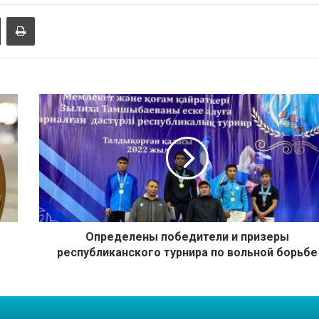
Поделиться через электронную почту
Печатать
О
п
р
е
д
е
л
е
н
ы
Определены победители и призеры
п
республиканского турнира по вольной борьбе
о
б
е
д