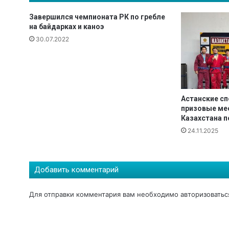
К
а
Завершился чемпионата РК по гребле
з
на байдарках и каноэ
а
30.07.2022
х
с
т
а
н
Астанские с
п
призовые ме
о
Казахстана п
х
24.11.2025
у
д
о
ж
Добавить комментарий
е
с
Для отправки комментария вам необходимо
авторизоватьс
т
в
е