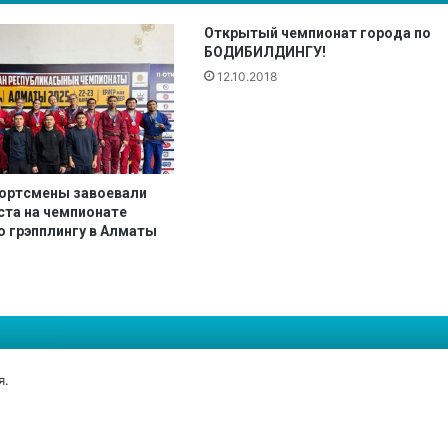
и
т
Открытый чемпионат города по
е
БОДИБИЛДИНГУ!
л
12.10.2018
и
и
п
р
и
портсмены завоевали
з
ста на чемпионате
е
о грэпплингу в Алматы
р
ы
р
е
с
п
у
я
.
б
л
и