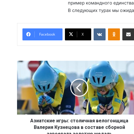
пример командного единства
В следующих турах мы ожида
Вконтакте
Одноклассники
Facebook
X
А
з
и
а
т
с
к
и
е
и
Азиатские игры: столичная велогонщица
г
Валерия Кузнецова в составе сборной
р
завоевала золотую медаль