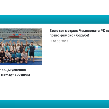
р
т
с
м
е
н
Золотая медаль Чемпионата РК п
ы
греко-римской борьбе!
—
16.03.2018
н
а
а
з
и
ловцы успешно
а
а международном
т
с
к
и
х
и
г