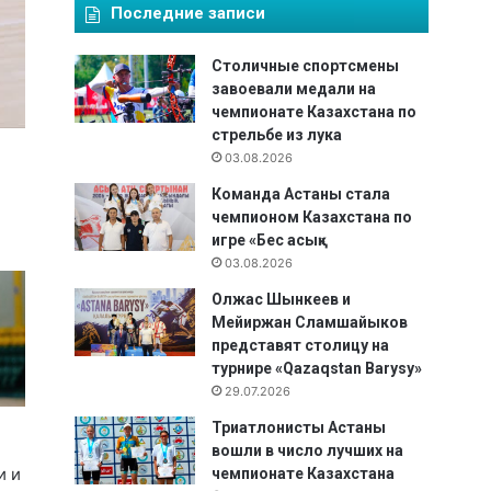
Последние записи
Столичные спортсмены
завоевали медали на
чемпионате Казахстана по
стрельбе из лука
03.08.2026
Команда Астаны стала
чемпионом Казахстана по
игре «Бес асық»
03.08.2026
Олжас Шынкеев и
Мейиржан Сламшайыков
представят столицу на
турнире «Qazaqstan Barysy»
29.07.2026
Триатлонисты Астаны
вошли в число лучших на
и и
чемпионате Казахстана