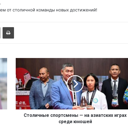
.
ем от столичной команды новых достижений!
Поделиться через электронную почту
Печатать
С
т
о
л
и
ч
н
ы
е
с
Столичные спортсмены — на азиатских играх
п
среди юношей
о