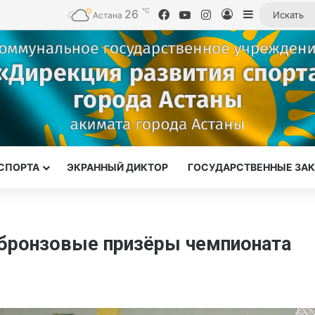
℃
26
Facebook
YouTube
Instagram
Войти
Sidebar
Астана
СПОРТА
ЭКРАННЫЙ ДИКТОР
ГОСУДАРСТВЕННЫЕ ЗА
бронзовые призёры чемпионата