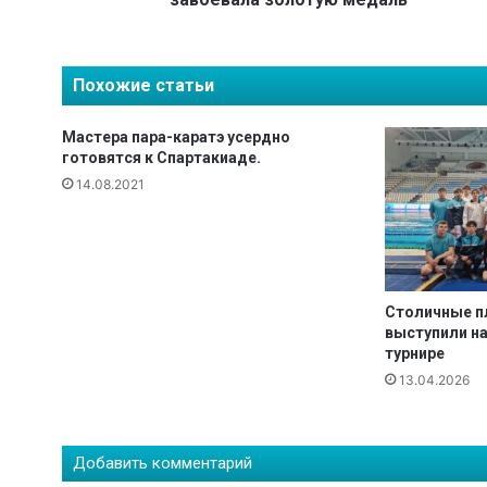
ы
:
с
Похожие статьи
т
о
л
Мастера пара-каратэ усердно
и
готовятся к Спартакиаде.
ч
14.08.2021
н
а
я
в
е
Столичные п
л
выступили н
о
турнире
г
13.04.2026
о
н
щ
и
Добавить комментарий
ц