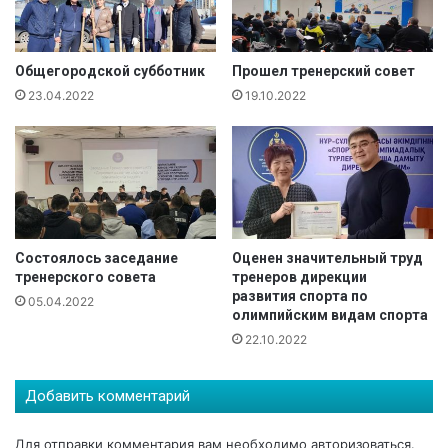
а
о
з
й
а
т
х
и
Общегородской субботник
Прошел тренерский совет
с
р
23.04.2022
19.10.2022
к
е
о
в
м
а
я
к
з
ц
ы
и
к
н
е
Состоялось заседание
Оценен значительный труд
а
тренерского совета
тренеров дирекции
ц
развития спорта по
и
05.04.2022
олимпийским видам спорта
ю
22.10.2022
?
Добавить комментарий
Для отправки комментария вам необходимо
авторизоваться
.