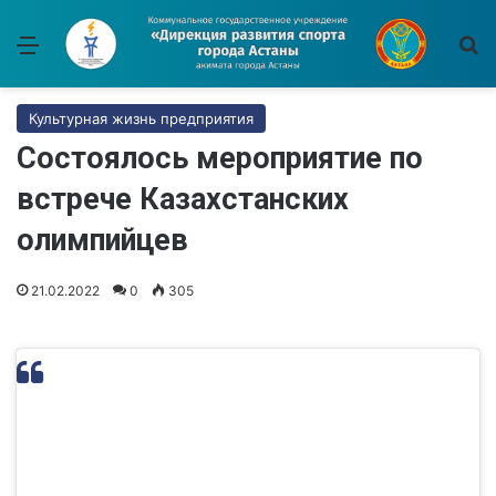
Меню
И
Культурная жизнь предприятия
Состоялось мероприятие по
встрече Казахстанских
олимпийцев
21.02.2022
0
305