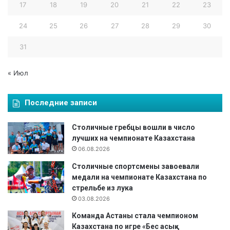
17
18
19
20
21
22
23
24
25
26
27
28
29
30
31
« Июл
Последние записи
Столичные гребцы вошли в число
лучших на чемпионате Казахстана
06.08.2026
Столичные спортсмены завоевали
медали на чемпионате Казахстана по
стрельбе из лука
03.08.2026
Команда Астаны стала чемпионом
Казахстана по игре «Бес асық»