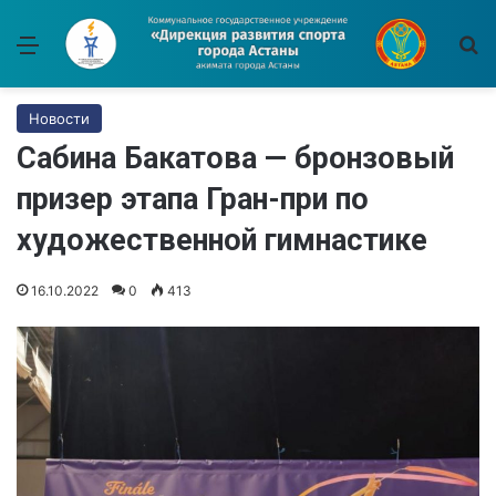
Меню
И
Новости
Сабина Бакатова — бронзовый
призер этапа Гран-при по
художественной гимнастике
16.10.2022
0
413