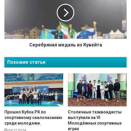
р
р
л
е
и
б
н
р
г
я
у
н
а
я
Серебряная медаль из Кувейта
м
е
Похожие статьи
д
а
л
ь
и
з
К
у
в
Прошел Кубок РК по
Столичные тхэквондисты
спортивному скалолазанию
выступили на VI
е
среди молодежи.
Молодёжных спортивных
й
играх
т
04.11.2024