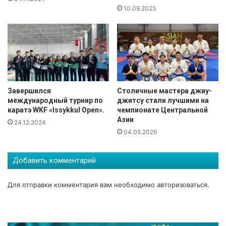
10.09.2025
а
Завершился
Столичные мастера джиу-
международный турнир по
джитсу стали лучшими на
каратэ WKF «Issykkul Open».
чемпионате Центральной
Азии
24.12.2024
04.05.2026
Добавить комментарий
Для отправки комментария вам необходимо
авторизоваться
.