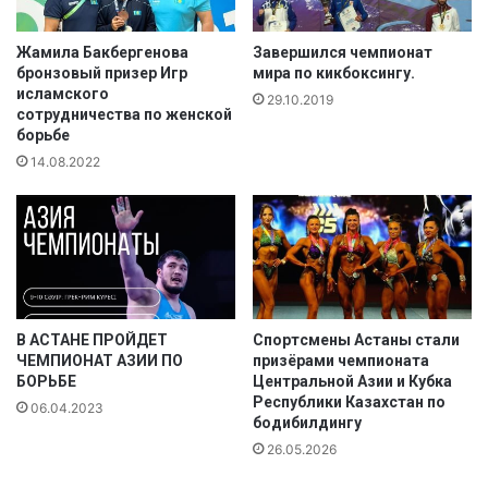
о
д
е
Жамила Бакбергенова
Завершился чемпионат
бронзовый призер Игр
мира по кикбоксингу.
ж
исламского
н
29.10.2019
сотрудничества по женской
ы
борьбе
й
14.08.2022
ч
е
м
п
и
о
н
а
В АСТАНЕ ПРОЙДЕТ
Спортсмены Астаны стали
т
ЧЕМПИОНАТ АЗИИ ПО
призёрами чемпионата
Р
БОРЬБЕ
Центральной Азии и Кубка
е
Республики Казахстан по
06.04.2023
с
бодибилдингу
п
26.05.2026
у
б