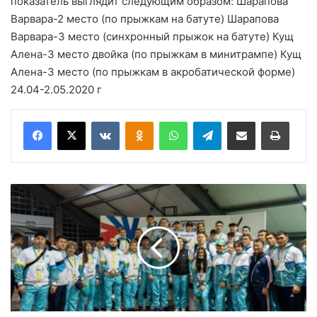
показатель выглядит следующим образом: Шарапова
Варвара-2 место (по прыжкам на батуте) Шарапова
Варвара-3 место (синхронный прыжок на батуте) Кущ
Алена-3 место двойка (по прыжкам в минитрампе) Кущ
Алена-3 место (по прыжкам в акробатической форме)
24.04-2.05.2020 г
Вконтакте
Одноклассники
WhatsApp
Telegram
Поделиться через электронную почту
Печатать
С
т
а
р
т
о
в
а
л