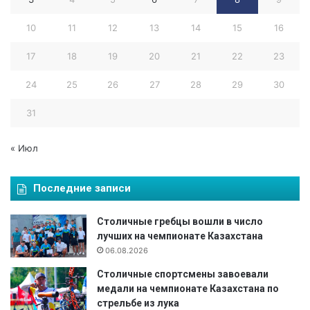
у
э
10
11
12
13
14
15
16
р
л
17
18
19
20
21
22
23
и
ф
24
25
26
27
28
29
30
т
и
31
н
г
« Июл
у
Последние записи
Столичные гребцы вошли в число
лучших на чемпионате Казахстана
06.08.2026
Столичные спортсмены завоевали
медали на чемпионате Казахстана по
стрельбе из лука