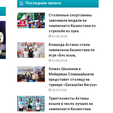
Последние записи
Столичные спортсмены
завоевали медали на
чемпионате Казахстана по
стрельбе из лука
03.08.2026
Команда Астаны стала
чемпионом Казахстана по
игре «Бес асық»
03.08.2026
Олжас Шынкеев и
Мейиржан Сламшайыков
представят столицу на
турнире «Qazaqstan Barysy»
29.07.2026
Триатлонисты Астаны
вошли в число лучших на
чемпионате Казахстана