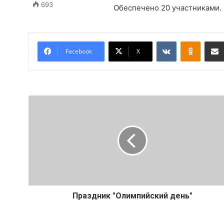
693
Обеспечено 20 участниками.
Вконтакте
Одноклассники
Facebook
X
П
р
а
з
д
н
и
к
"
О
Праздник "Олимпийский день"
л
и