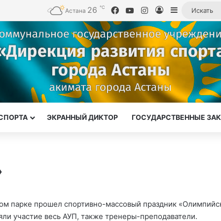
℃
26
Facebook
YouTube
Instagram
Войти
Sidebar
Астана
СПОРТА
ЭКРАННЫЙ ДИКТОР
ГОСУДАРСТВЕННЫЕ ЗА
»
ьном парке прошел спортивно-массовый праздник «Олимпийс
яли участие весь АУП, также тренеры-преподаватели.