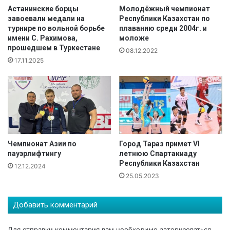
у
о
Астанинские борцы
Молодёжный чемпионат
с
завоевали медали на
Республики Казахстан по
г
турнире по вольной борьбе
плаванию среди 2004г. и
л
о
имени С. Рахимова,
моложе
у
т
прошедшем в Туркестане
г
08.12.2022
у
17.11.2025
?
р
н
и
р
а
п
о
т
Чемпионат Азии по
Город Тараз примет VI
а
пауэрлифтингу
летнюю Спартакиаду
е
Республики Казахстан
12.12.2024
к
25.05.2023
в
о
н
Добавить комментарий
д
о
Для отправки комментария вам необходимо
авторизоваться
.