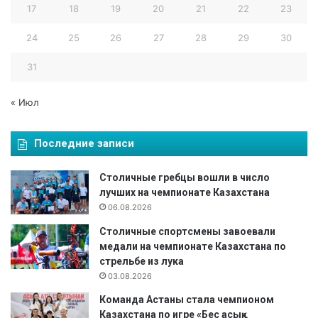
17
18
19
20
21
22
23
24
25
26
27
28
29
30
31
« Июл
Последние записи
Столичные гребцы вошли в число
лучших на чемпионате Казахстана
06.08.2026
Столичные спортсмены завоевали
медали на чемпионате Казахстана по
стрельбе из лука
03.08.2026
Команда Астаны стала чемпионом
Казахстана по игре «Бес асық»