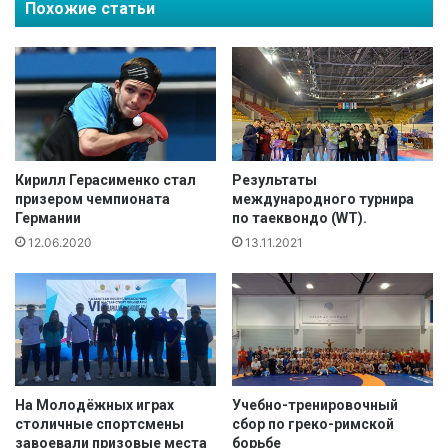
с
Похожие статьи
р
а
ы
"
т
A
и
s
я
t
М
a
е
n
ж
a
д
Кирилл Герасименко стал
Результаты
C
у
призером чемпионата
международного турнира
u
Германии
по таеквондо (WT).
н
p
а
12.06.2020
13.11.2021
-
р
2
о
0
д
1
н
4
о
"
г
о
На Молодёжных играх
Учебно-тренировочный
т
столичные спортсмены
сбор по греко-римской
у
завоевали призовые места
борьбе