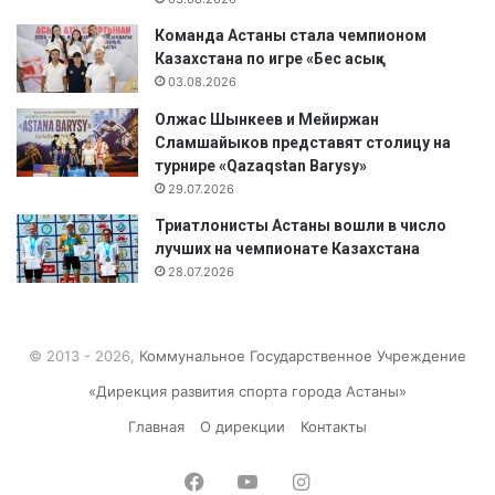
а
х
Команда Астаны стала чемпионом
с
Казахстана по игре «Бес асық»
т
03.08.2026
а
Олжас Шынкеев и Мейиржан
н
Сламшайыков представят столицу на
"
турнире «Qazaqstan Barysy»
29.07.2026
Триатлонисты Астаны вошли в число
лучших на чемпионате Казахстана
28.07.2026
© 2013 - 2026,
Коммунальное Государственное Учреждение
«Дирекция развития спорта города Астаны»
Главная
О дирекции
Контакты
Facebook
YouTube
Instagram