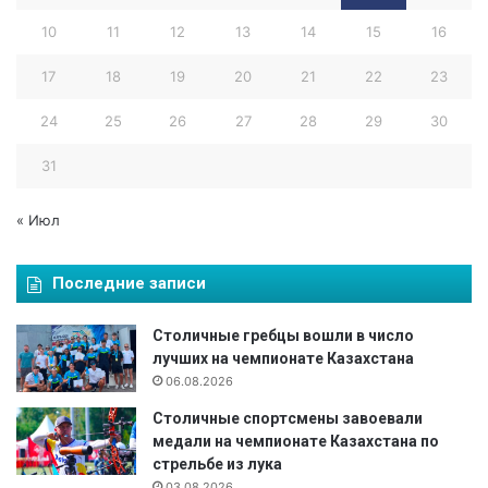
е
10
11
12
13
14
15
16
з
и
17
18
19
20
21
22
23
д
е
24
25
26
27
28
29
30
н
т
31
а
Р
« Июл
е
с
п
Последние записи
у
б
Столичные гребцы вошли в число
л
лучших на чемпионате Казахстана
и
06.08.2026
к
и
Столичные спортсмены завоевали
К
медали на чемпионате Казахстана по
а
стрельбе из лука
з
03.08.2026