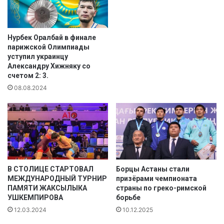
и
С
р
у
н
л
о
т
Нурбек Оралбай в финале
й
парижской Олимпиады
а
уступил украинцу
л
н
Александру Хижняку со
е
з
счетом 2: 3.
т
а
08.08.2024
н
н
е
я
й
л
г
а
и
п
м
е
н
р
а
в
В СТОЛИЦЕ СТАРТОВАЛ
Борцы Астаны стали
з
о
МЕЖДУНАРОДНЫЙ ТУРНИР
призёрами чемпионата
и
е
ПАМЯТИ ЖАКСЫЛЫКА
страны по греко-римской
и
м
УШКЕМПИРОВА
борьбе
е
12.03.2024
10.12.2025
с