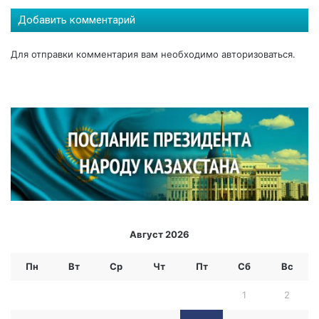
т
о
Добавить комментарий
Для отправки комментария вам необходимо
авторизоваться
.
Август 2026
Пн
Вт
Ср
Чт
Пт
Сб
Вс
1
2