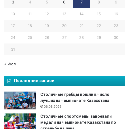
3
4
5
6
7
8
9
10
11
12
13
14
15
16
17
18
19
20
21
22
23
24
25
26
27
28
29
30
31
« Июл
Последние записи
Столичные гребцы вошли в число
лучших на чемпионате Казахстана
06.08.2026
Столичные спортсмены завоевали
медали на чемпионате Казахстана по
стрельбе из лука