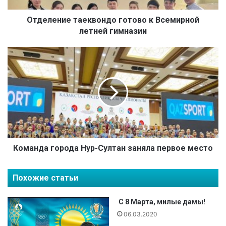
е
т
Отделение таеквондо готово к Всемирной
а
летней гимназии
е
к
К
в
о
о
м
н
а
д
н
о
д
г
а
о
г
т
о
о
р
Команда города Нур-Султан заняла первое место
в
о
о
д
Похожие статьи
к
а
В
Н
с
у
С 8 Марта, милые дамы!
е
р
06.03.2020
м
-