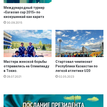
и
н
Международный турнир
а
«Eurasian cup 2015» по
с
киокушинкай кан каратэ
т
30.09.2015
о
л
ь
н
о
м
т
е
Мастера женской борьбы
Стартовал чемпионат
н
отправились на Олимпиаду
Республики Казахстан по
в Токио.
легкой атлетике U20
н
и
28.07.2021
02.05.2023
с
е
"
С
п
о