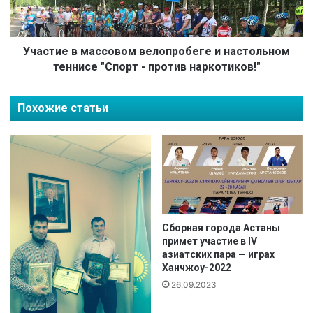
о
е
ж
в
д
м
е
а
Участие в массовом велопробеге и настольном
н
с
теннисе "Спорт - против наркотиков!"
и
с
я
о
Похожие статьи
!
в
о
м
в
е
л
о
п
р
Сборная города Астаны
примет участие в IV
о
азиатских пара — играх
б
Ханчжоу-2022
е
26.09.2023
г
е