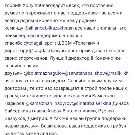
тобой!!! Хочу поблагодарить всех, кто постоянно
думает и переживает о нас, поддерживает во всем и
всегда рядом и конечно же нашу родную
команду
@alliancebjjkazakhstan
все наши филиалы- это
неимоверная поддержка. Большое
спасибо
@tolagai_sport
ШВСМ «Толагай» и
директору
@bagdat.daniyarov
, который делает все для
своих спортсменов. Лучший директор!!! Конечно же
спасибо нашим
друзьям
@bolatmazhagulov
@sanatshapa_show
@malik_kh
assenov
за то что вы рядом. Спасибо нашим друзьям-
докторам , те кто нас возвращает в строй после наших
травм, вице министр здравоохранения Камалжан
Надыров
@kamalzhan_nadyrov
@dinarabaiserkina
Динара
Байсеркина главный врач 6 поликлиники, Руслан
Безруков, Дмитрий. А так же нашей группе поддержки
нашим друзьям. Ваши слова, ваша поддержка с трибун
была так важна для нас.