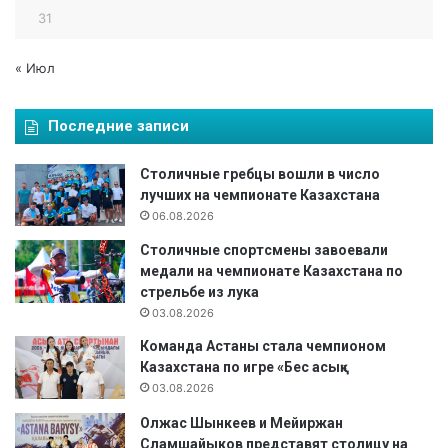
о
31
в
.
« Июл
Последние записи
Столичные гребцы вошли в число
лучших на чемпионате Казахстана
06.08.2026
Столичные спортсмены завоевали
медали на чемпионате Казахстана по
стрельбе из лука
03.08.2026
Команда Астаны стала чемпионом
Казахстана по игре «Бес асық»
03.08.2026
Олжас Шынкеев и Мейиржан
Сламшайыков представят столицу на