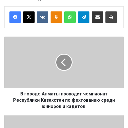
Вконтакте
Одноклассники
WhatsApp
Telegram
Поделиться через электронную почту
Печатать
В
г
о
р
о
д
е
А
л
м
В городе Алматы проходит чемпионат
а
Республики Казахстан по фехтованию среди
т
юниоров и кадетов.
ы
п
П
р
р