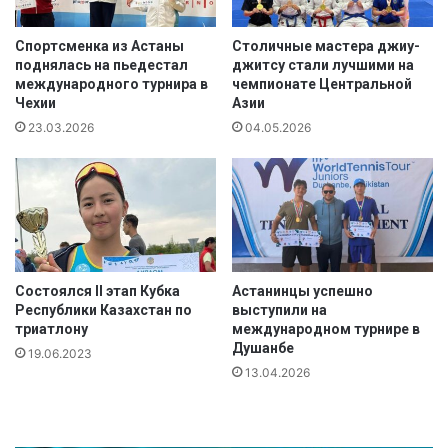
о
а
р
х
т
с
Спортсменка из Астаны
Столичные мастера джиу-
а
поднялась на пьедестал
джитсу стали лучшими на
т
международного турнира в
чемпионате Центральной
в
а
Чехии
Азии
ч
н
е
23.03.2026
04.05.2026
п
с
о
т
м
ь
у
2
а
0
й
л
-
е
т
Состоялся II этап Кубка
Астанинцы успешно
т
а
Республики Казахстан по
выступили на
и
й
триатлону
международном турнире в
я
Душанбе
19.06.2023
А
13.04.2026
с
с
а
м