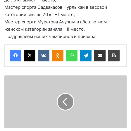
Мастер спорта Садвакасов Нурлыхан в весовой
категории свыше 70 кг – І место;
Мастер спорта Муратова Аяулым в абсолютном
женском категории заняла – ІІ место.
Поздравляем наших чемпионов и призера!
Вконтакте
Одноклассники
WhatsApp
Telegram
Поделиться через электронную почту
Печатать
І
V
ф
е
с
т
и
в
а