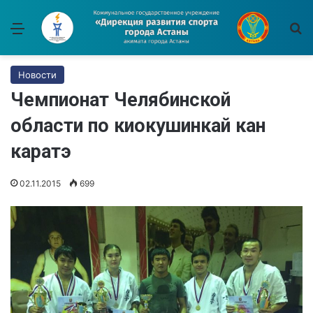
Меню
И
Новости
Чемпионат Челябинской
области по киокушинкай кан
каратэ
02.11.2015
699