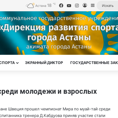
℃
18
Facebook
YouTube
Instagram
Войти
Sidebar
Астана
СПОРТА
ЭКРАННЫЙ ДИКТОР
ГОСУДАРСТВЕННЫЕ ЗА
 среди молодежи и взрослых
стране Швеция прошел чемпионат Мира по муай-тай среди
спитанника тренера Д.Кабдуова приняв участие стали