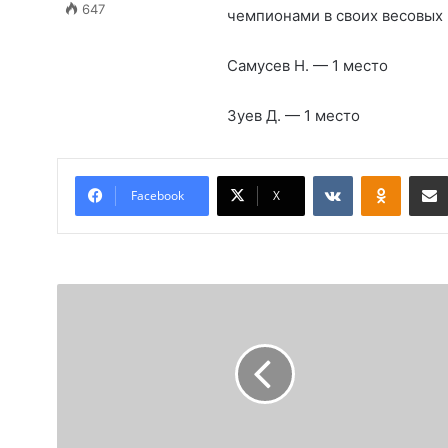
647
чемпионами в своих весовых 
Самусев Н. — 1 место
Зуев Д. — 1 место
Вконтакте
Одноклассники
Facebook
X
Ч
е
м
п
и
о
н
а