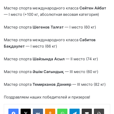
Мастер спорта международного класса
Сейтен Айбат
— І место (+100 кг, абсолютная весовая категория)
Мастер спорта
Шегенов Талғат
— І место (60 кг)
Мастер спорта международного класса
Сабитов
Бақдаулет
— І место (66 кг)
Мастер спорта
Шайзында Асыл
— ІІ место (74 кг)
Мастер спорта
Әшім Сағындық
— ІІІ место (60 кг)
Мастер спорта
Темирханов Данияр
— ІІІ место (82 кг)
Поздравляем наших победителей и призеров!
Вконтакте
Одноклассники
WhatsApp
Telegram
Поделиться через электронную почту
Печатать