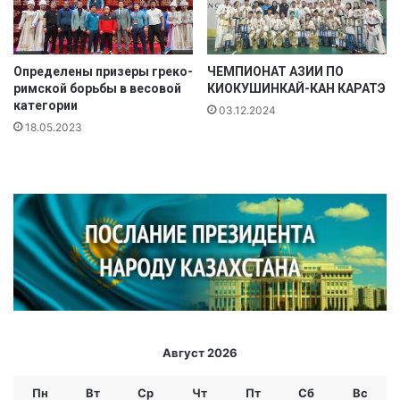
п
о
б
о
Определены призеры греко-
ЧЕМПИОНАТ АЗИИ ПО
д
римской борьбы в весовой
КИОКУШИНКАЙ-КАН КАРАТЭ
и
категории
03.12.2024
б
18.05.2023
и
л
д
и
н
г
у
Август 2026
Пн
Вт
Ср
Чт
Пт
Сб
Вс