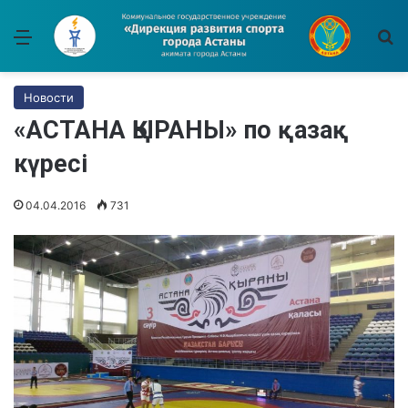
Меню
И
Новости
«АСТАНА ҚЫРАНЫ» по қазақ
күресі
04.04.2016
731