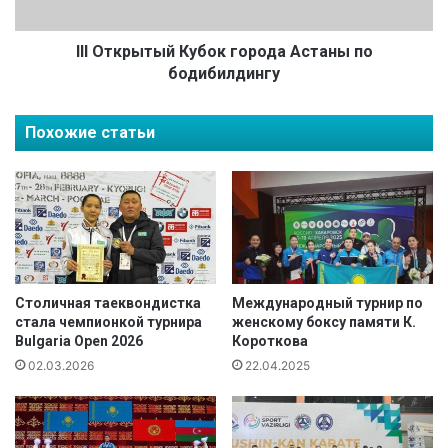
и
ы
к
т
о
ы
ІІІ Открытый Кубок города Астаны по
м
й
бодибилдингу
"
К
Н
у
Похожие статьи
а
б
у
о
р
к
ы
г
з
о
"
р
!
о
д
а
Столичная таеквондистка
Международный турнир по
стала чемпионкой турнира
женскому боксу памяти К.
А
Bulgaria Open 2026
Короткова
с
т
02.03.2026
22.04.2025
а
н
ы