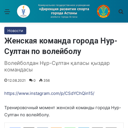
Меню
И
Новости
Женская команда города Нур-
Султан по волейболу
Волейболдан Нұр-Сұлтан қаласы қыздар
командасы
12.08.2021
0
356
https://www.instagram.com/p/CSdYChQin15/
Тренировочный момент женской команды города Нур-
Султан по волейболу.
Вконтакте
Одноклассники
WhatsApp
Telegram
Поделиться через электронную почту
Печатать