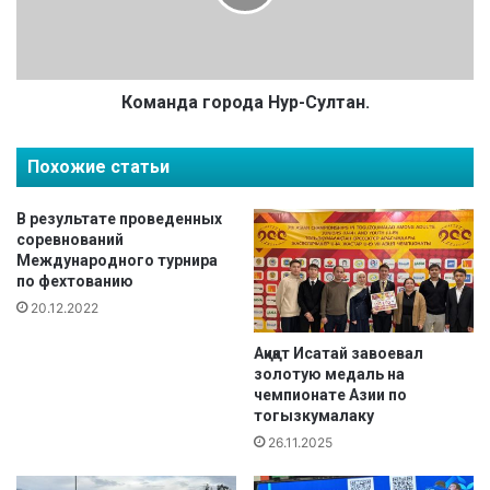
С
д
у
а
л
г
т
о
а
р
Команда города Нур-Султан.
н
о
з
д
Похожие статьи
а
а
н
Н
я
у
В результате проведенных
л
р
соревнований
а
Международного турнира
-
по фехтованию
п
С
е
у
20.12.2022
р
л
в
т
Ақиқат Исатай завоевал
о
золотую медаль на
а
чемпионате Азии по
е
н
тогызкумалаку
м
.
е
26.11.2025
с
т