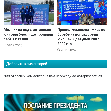
о
.
Молнии на льду: астанские
Прошел чемпионат мира по
юниоры блестяще проявили
борьбе на поясах среди
себя в Италии
юношей и девушек 2007-
2009 г. р.
08.12.2025
20.11.2024
Добавить комментарий
Для отправки комментария вам необходимо
авторизоваться
.