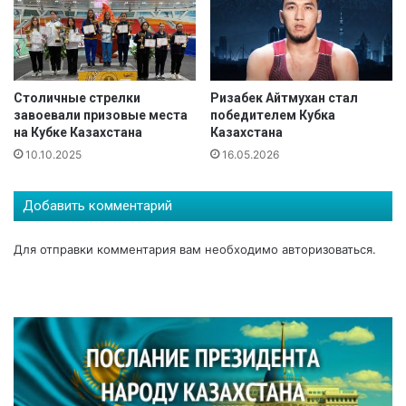
т
р
е
к
у
Столичные стрелки
Ризабек Айтмухан стал
А
завоевали призовые места
победителем Кубка
б
на Кубке Казахстана
Казахстана
з
10.10.2025
16.05.2026
а
л
Добавить комментарий
А
ж
г
Для отправки комментария вам необходимо
авторизоваться
.
а
л
и
е
в
в
е
р