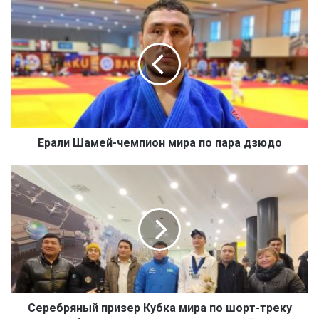
Е
р
а
л
и
Ш
а
м
е
й
Ерали Шамей-чемпион мира по пара дзюдо
-
ч
С
е
е
м
р
п
е
и
б
о
р
н
я
м
н
и
ы
р
й
Серебряный призер Кубка мира по шорт-треку