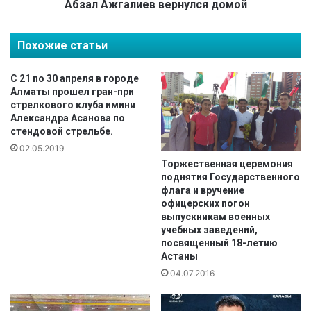
а
п
Абзал Ажгалиев вернулся домой
п
р
о
и
Похожие статьи
п
з
а
е
р
р
С 21 по 30 апреля в городе
а
К
Алматы прошел гран-при
д
у
стрелкового клуба имини
Александра Асанова по
з
б
стендовой стрельбе.
ю
к
д
а
02.05.2019
о
м
Торжественная церемония
поднятия Государственного
и
флага и вручение
р
офицерских погон
а
выпускникам военных
п
учебных заведений,
о
посвященный 18-летию
ш
Астаны
о
04.07.2016
р
т
-