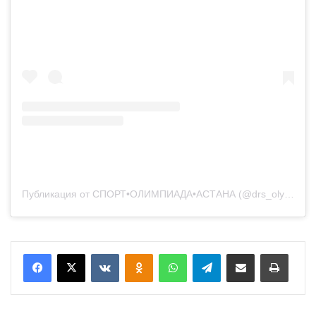
Публикация от СПОРТ•ОЛИМПИАДА•АСТАНА (@drs_olympic_astana)
Вконтакте
Одноклассники
WhatsApp
Telegram
Поделиться через электронную почту
Печатать